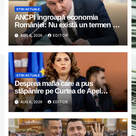
STIRI ACTUALE
ANCPI îngroapă economia
României: Nu există un termen de
reîncepere a activității
AUG 6, 2026
EDITOR
STIRI ACTUALE
Desprea mafia care a pus
stăpânire pe Curtea de Apel
București și cazul Negoiță: „Parcă
AUG 6, 2026
EDITOR
intenționat urmăresc să saboteze
și ultima fărâmă de încredere în
puterea judecătorească”