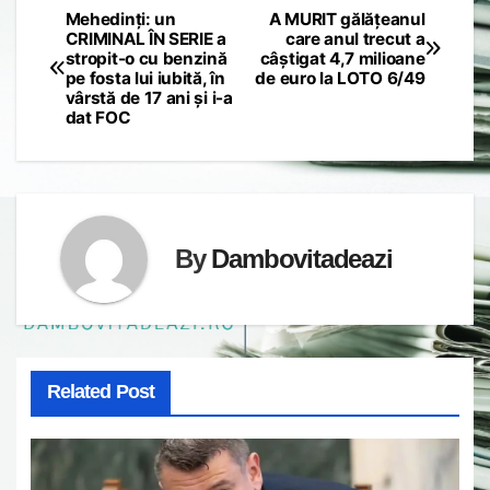
Mehedinți: un
A MURIT gălățeanul
Post
CRIMINAL ÎN SERIE a
care anul trecut a
stropit-o cu benzină
câștigat 4,7 milioane
navigation
pe fosta lui iubită, în
de euro la LOTO 6/49
vârstă de 17 ani și i-a
dat FOC
By
Dambovitadeazi
Related Post