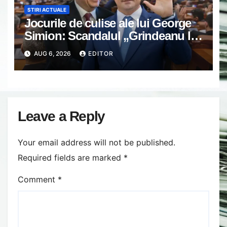
STIRI ACTUALE
Jocurile de culise ale lui George
Simion: Scandalul „Grindeanu la
Timișoara” demonstrează că
AUG 6, 2026
EDITOR
liderul AUR este doar un
instrument al sistemului
Leave a Reply
Your email address will not be published.
Required fields are marked
*
Comment
*