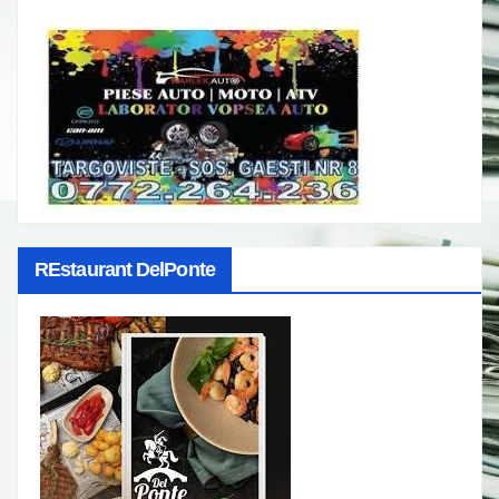
REstaurant DelPonte