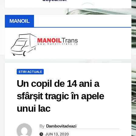
MANOIL
STIRI ACTUALE
Un copil de 14 ani a
sfârșit tragic în apele
unui lac
By
Dambovitadeazi
JUN 13, 2020