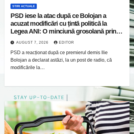
STIRI ACTUALE
PSD iese la atac după ce Bolojan a
acuzat modificări cu țintă politică la
Legea ANI: O minciună grosolană prin
care încearcă să acopere culpa PNL-
AUGUST 7, 2026
EDITOR
USR
PSD a reacționat după ce premierul demis Ilie
Bolojan a declarat astăzi, la un post de radio, că
modificările la…