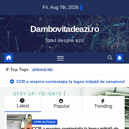
Skip
Fri. Aug 7th, 2026
to
content
Dambovitadeazi.ro
Totul despre azi!
Top Tags
primaria titu
CCR a respins contestaţia la legea iniţiată de senatorul Z
Latest
Popular
Trending
STIRI ACTUALE
CCR a respins contestaţia la legea iniţiată de