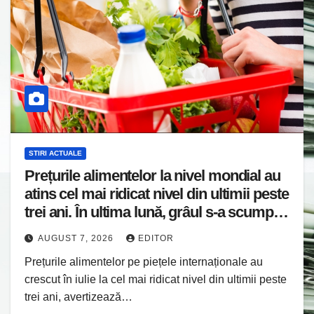
STIRI ACTUALE
Prețurile alimentelor la nivel mondial au
atins cel mai ridicat nivel din ultimii peste
trei ani. În ultima lună, grâul s-a scumpit
cel mai mult (+5,8%), pe fondul secetei,
AUGUST 7, 2026
EDITOR
dar și al temerilor că războiul din Ucraina
Prețurile alimentelor pe piețele internaționale au
va perturba din nou exporturile prin
crescut în iulie la cel mai ridicat nivel din ultimii peste
Marea Neagră.
trei ani, avertizează…