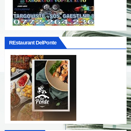
REstaurant DelPonte