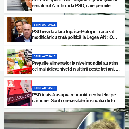
senatorul Zamfir de la PSD, care permite
reluarea construcţiei hidrocentralelor din
zonele protejate
STIRI ACTUALE
PSD iese la atac după ce Bolojan a acuzat
modificări cu țintă politică la Legea ANI: O
minciună grosolană prin care încearcă să
acopere culpa PNL-USR
STIRI ACTUALE
Prețurile alimentelor la nivel mondial au atins
cel mai ridicat nivel din ultimii peste trei ani. În
ultima lună, grâul s-a scumpit cel mai mult
(+5,8%), pe fondul secetei, dar și al temerilor
că războiul din Ucraina va perturba din nou
STIRI ACTUALE
exporturile prin Marea Neagră.
PSD insistă asupra repornirii centralelor pe
cărbune: Sunt o necesitate în situația de forță
majoră a țării