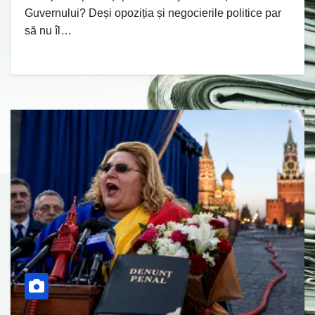
Guvernului? Deși opoziția și negocierile politice par
să nu îl…