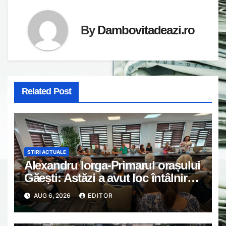
By
Dambovitadeazi.ro
Related Post
STIRI ACTUALE
Alexandru Iorga-Primarul orașului
Găești: Astăzi a avut loc întâlnirea
de lucru cu reprezentanții
AUG 6, 2026
EDITOR
asociațiilor de proprietari din
Găești.