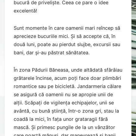
bucură de priveliște. Ceea ce pare o idee
excelentă!
Sunt momente în care oamenii mari reîncep să
aprecieze bucuriile mici. Și să accepte că, în
două luni, poate au pierdut slujbe, excursii sau
bani, dar și-au păstrat sănătatea.
În zona Pădurii Băneasa, unde altădată sfârâiau
grătarele încinse, acum poți face doar plimbări
romantice sau pe bicicletă. Jandarmeria călare
se asigură că oamenii nu se apropie unii de
alții. Scăpați de vigilența echipajelor, unii se
avântă, cu bună știință, într-o zona gri, stau la
coadă la mici, în fața unor grataragii fără
mască. Și primesc pungile de la un vânzător
care poartă mănuși, dar manevrează și banii.