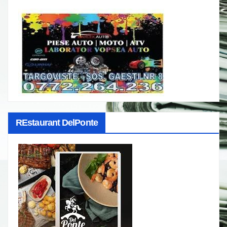
REstaurant DelPonte