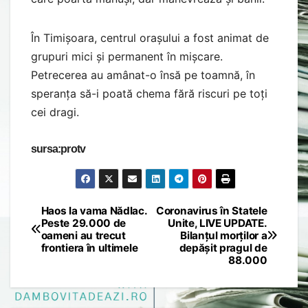
În Timișoara, centrul orașului a fost animat de
grupuri mici și permanent în mișcare.
Petrecerea au amânat-o însă pe toamnă, în
speranța să-i poată chema fără riscuri pe toți
cei dragi.
sursa:protv
Haos la vama Nădlac.
Coronavirus în Statele
Post
Peste 29.000 de
Unite, LIVE UPDATE.
oameni au trecut
Bilanțul morților a
navigation
frontiera în ultimele
depășit pragul de
88.000