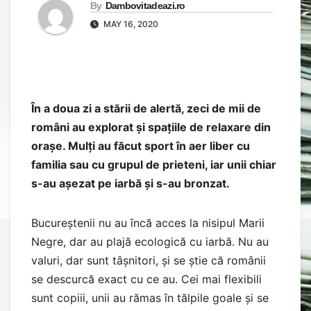
By
Dambovitadeazi.ro
MAY 16, 2020
În a doua zi a stării de alertă, zeci de mii de
români au explorat și spațiile de relaxare din
orașe. Mulți au făcut sport în aer liber cu
familia sau cu grupul de prieteni, iar unii chiar
s-au așezat pe iarbă și s-au bronzat.
Bucureștenii nu au încă acces la nisipul Marii
Negre, dar au plajă ecologică cu iarbă. Nu au
valuri, dar sunt tâșnitori, și se știe că românii
se descurcă exact cu ce au. Cei mai flexibili
sunt copiii, unii au rămas în tălpile goale și se