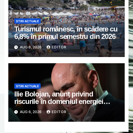
STIRI ACTUALE
Turismul românesc, în scădere cu
6,8% în primul semestru din 2026
AUG 6, 2026
EDITOR
STIRI ACTUALE
Ilie Bolojan, anunț privind
riscurile în domeniul energiei
electrice. Ce a decis Guvernul
AUG 6, 2026
EDITOR