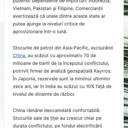
puternic dependente de importuri: Indonezia,
Vietnam, Pakistan și Filipine. Comercianții
avertizează că unele dintre aceste state ar
putea ajunge la niveluri critice de
aprovizionare într-o lună.
Stocurile de petrol din Asia-Pacific, excluzând
China
, au scăzut cu aproximativ 70 de
milioane de barili de la începutul conflictului,
potrivit firmei de analiză geospațială Kayrros.
În Japonia, rezervele sunt la minimul ultimilor
zece ani, iar în India au scăzut cu 10% față de
nivelul de dinainte de război.
China rămâne deocamdată confortabilă.
Stocurile sale de țiței au crescut chiar pe
durata conflictului, pe fondul electrificării