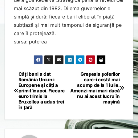
de a goli Rezerva Strategică până la nivelul cel
mai scăzut din 1982. Dilema guvernelor e
simplă și dură: fiecare baril eliberat în piață
subțiază și mai mult tamponul de siguranță pe
care îl protejează.
sursa: puterea
Câți bani a dat
Greșeala șoferilor
Post
România Uniunii
care-i costă mai
Europene și câți a
scump de la 1 iulie.
navigation
primit înapoi. Fiecare
Amenzi mai mari dacă
euro trimis la
nu ai acest lucru în
Bruxelles a adus trei
mașină
în țară