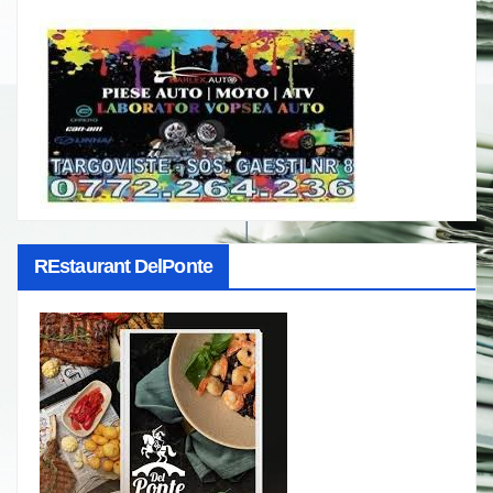
REstaurant DelPonte