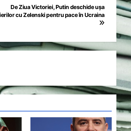
De Ziua Victoriei, Putin deschide ușa
erilor cu Zelenski pentru pace în Ucraina