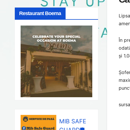
Restaurant Boema
Lipsa
amend
În pr
odată
și 1.0
Șofer
maxim
punc
sursa
MIB SAFE
GUARD🛡️