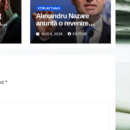
STIRI ACTUALE
ț
Alexandru Nazare
n
anunță o revenire
i
puternică a economiei
AUG 6, 2026
EDITOR
is
în 2027: Inflația va
scădea, consumul va
crește
ked
*