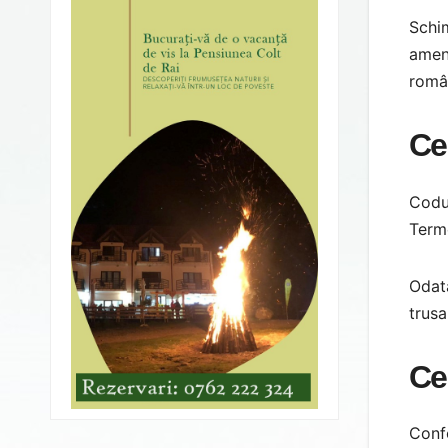
Schim
amend
româ
Ce
Codul
Terme
Odată
trusa
Ce
Confo