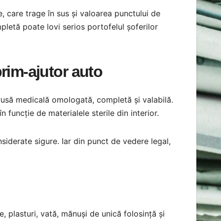
, care trage în sus și valoarea punctului de
letă poate lovi serios portofelul șoferilor
rim-ajutor auto
trusă medicală omologată, completă și valabilă.
în funcție de materialele sterile din interior.
iderate sigure. Iar din punct de vedere legal,
, plasturi, vată, mănuși de unică folosință și