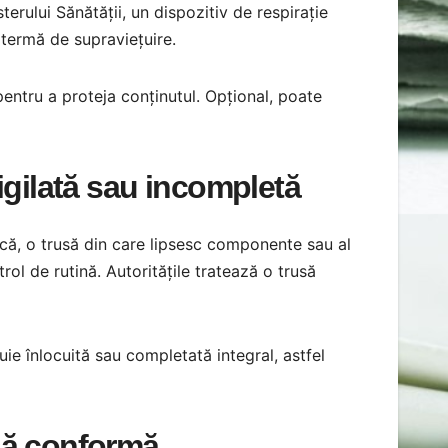
erului Sănătății, un dispozitiv de respirație
zotermă de supraviețuire.
 pentru a proteja conținutul. Opțional, poate
igilată sau incompletă
tică, o trusă din care lipsesc componente sau al
rol de rutină. Autoritățile tratează o trusă
uie înlocuită sau completată integral, astfel
usă conformă