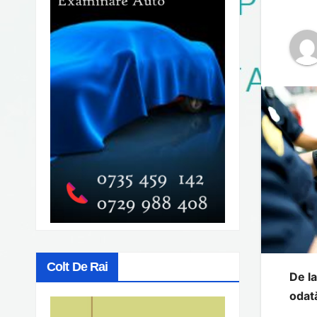
Colt De Rai
De la
odat