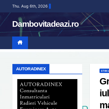
Skip
Thu. Aug 6th, 2026
to
content
Dambovitadeazi.ro
AUTORADINEX
STIRI
Gr
iu
m