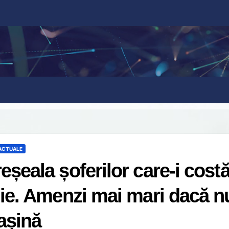
 ACTUALE
eșeala șoferilor care-i cost
lie. Amenzi mai mari dacă nu
așină