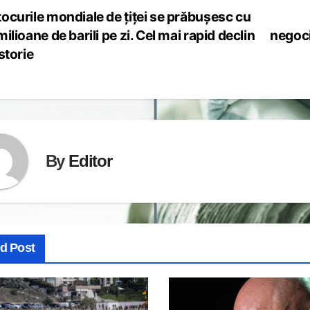
ocurile mondiale de țiței se prăbușesc cu
st
milioane de barili pe zi. Cel mai rapid declin
negoci
vigation
istorie
By
Editor
ed Post