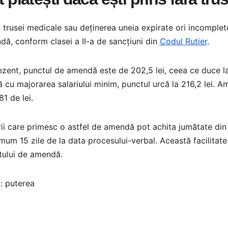
 trusei medicale sau deținerea uneia expirate ori incomple
ă, conform clasei a II-a de sancțiuni din
Codul Rutier
.
ezent, punctul de amendă este de 202,5 lei, ceea ce duce la o
 cu majorarea salariului minim, punctul urcă la 216,2 lei. A
81 de lei.
ii care primesc o astfel de amendă pot achita jumătate din m
um 15 zile de la data procesului-verbal. Această facilitate
tului de amendă.
: puterea