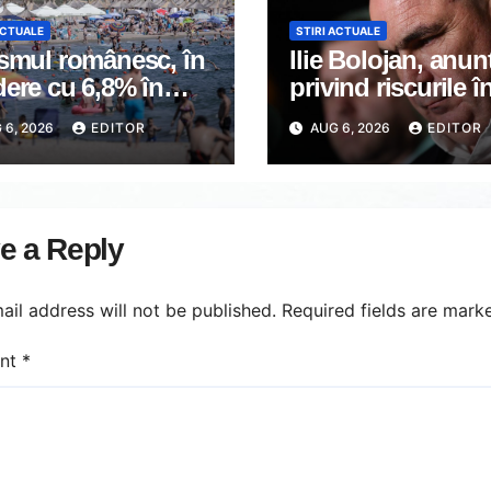
ACTUALE
STIRI ACTUALE
ismul românesc, în
Ilie Bolojan, anun
ere cu 6,8% în
privind riscurile î
mul semestru din
domeniul energie
 6, 2026
EDITOR
AUG 6, 2026
EDITOR
6
electrice. Ce a dec
Guvernul
e a Reply
ail address will not be published.
Required fields are mar
nt
*