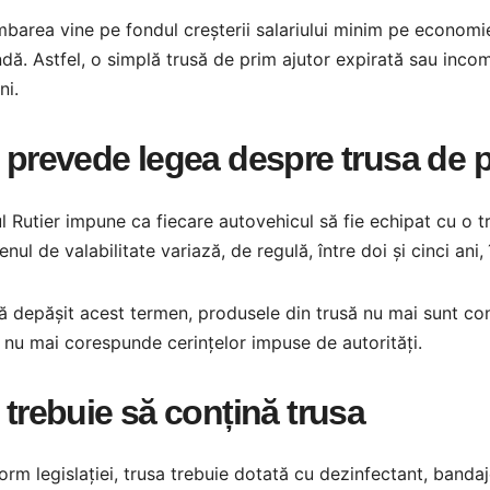
barea vine pe fondul creșterii salariului minim pe economie
ă. Astfel, o simplă trusă de prim ajutor expirată sau incomp
ni.
 prevede legea despre trusa de p
 Rutier impune ca fiecare autovehicul să fie echipat cu o 
nul de valabilitate variază, de regulă, între doi și cinci ani, 
 depășit acest termen, produsele din trusă nu mai sunt cons
 nu mai corespunde cerințelor impuse de autorități.
 trebuie să conțină trusa
rm legislației, trusa trebuie dotată cu dezinfectant, bandaje