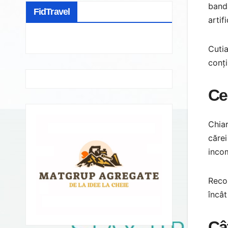
bandă
FidTravel
artif
Cutia
conți
Ce
Chiar
cărei
incom
Recom
încâ
Câ