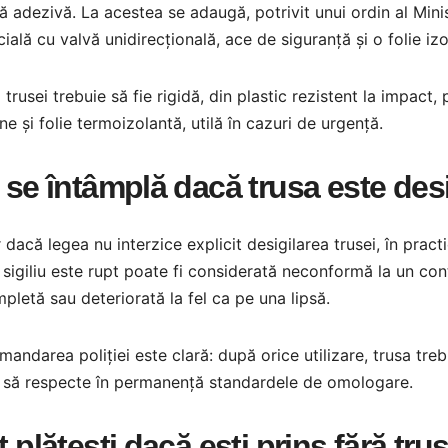
 adezivă. La acestea se adaugă, potrivit unui ordin al Minist
icială cu valvă unidirecțională, ace de siguranță și o folie i
 trusei trebuie să fie rigidă, din plastic rezistent la impact,
ne și folie termoizolantă, utilă în cazuri de urgență.
 se întâmplă dacă trusa este des
 dacă legea nu interzice explicit desigilarea trusei, în prac
 sigiliu este rupt poate fi considerată neconformă la un cont
pletă sau deteriorată la fel ca pe una lipsă.
andarea poliției este clară: după orice utilizare, trusa treb
t să respecte în permanență standardele de omologare.
t plătești dacă ești prins fără tr