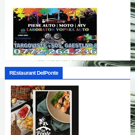
REstaurant DelPonte