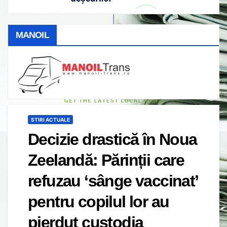
MANOIL
STIRI ACTUALE
Decizie drastică în Noua
Zeelandă: Părinții care
refuzau ‘sânge vaccinat’
pentru copilul lor au
pierdut custodia