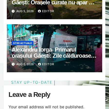
Găești: Orașele curate nu apar din
întâmplare
AUG 5, 2026
EDITOR
STIRI ACTUALE
Alexandru Iorga- Primarul
orașului Găești: Zile călduroase.
Grijă unii de alții.
AUG 5, 2026
EDITOR
Leave a Reply
Your email address will not be published.