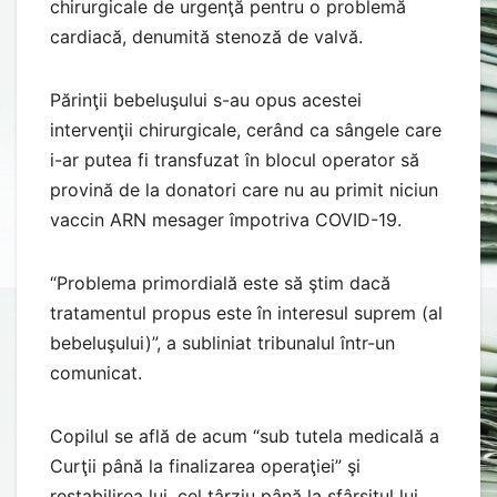
chirurgicale de urgenţă pentru o problemă
cardiacă, denumită stenoză de valvă.
Părinţii bebeluşului s-au opus acestei
intervenţii chirurgicale, cerând ca sângele care
i-ar putea fi transfuzat în blocul operator să
provină de la donatori care nu au primit niciun
vaccin ARN mesager împotriva COVID-19.
“Problema primordială este să ştim dacă
tratamentul propus este în interesul suprem (al
bebeluşului)”, a subliniat tribunalul într-un
comunicat.
Copilul se află de acum “sub tutela medicală a
Curţii până la finalizarea operaţiei” şi
restabilirea lui, cel târziu până la sfârşitul lui