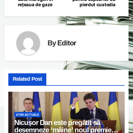
rețeaua de gaze
pierdut custodia
By
Editor
Related Post
STIRI ACTUALE
Nicușor Dan este pregătit să
desemneze ‘mâine’ noul premier,