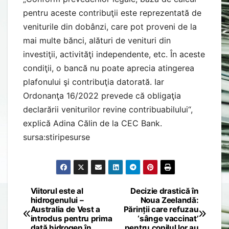
pentru aceste contribuţii este reprezentată de
veniturile din dobânzi, care pot proveni de la
mai multe bănci, alături de venituri din
investiţii, activităţi independente, etc. În aceste
condiţii, o bancă nu poate aprecia atingerea
plafonului şi contribuţia datorată. Iar
Ordonanţa 16/2022 prevede că obligaţia
declarării veniturilor revine contribuabilului“,
explică Adina Călin de la CEC Bank.
sursa:stiripesurse
Viitorul este al
Decizie drastică în
Post
hidrogenului –
Noua Zeelandă:
Australia de Vest a
Părinții care refuzau
navigation
introdus pentru prima
‘sânge vaccinat’
dată hidrogen în
pentru copilul lor au