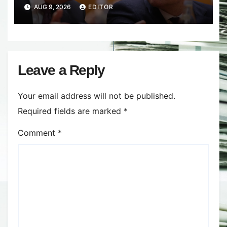
români: Momentul din care vom
AUG 9, 2026
EDITOR
simți ”normalitatea” economică
Leave a Reply
Your email address will not be published.
Required fields are marked
*
Comment
*