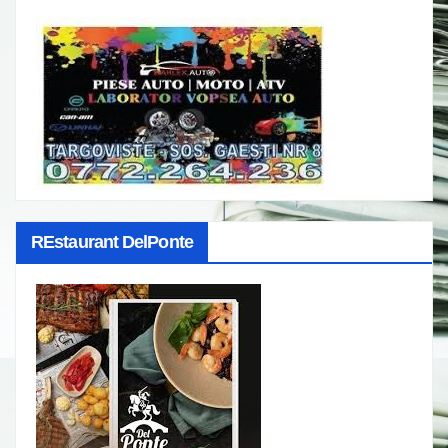
REstaurant DelPonte