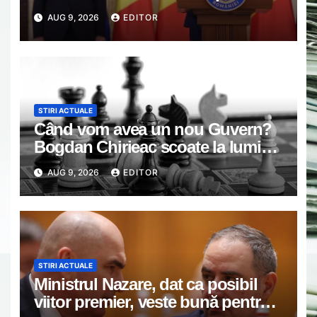
anunță Eugen Tomac: Niciuna
AUG 9, 2026
EDITOR
dintre cele două propuneri nu are
majoritate
STIRI ACTUALE
Când vom avea un nou Guvern?
Bogdan Chirieac scoate la lumină
jocuri politice de culise: Noi dăm
AUG 9, 2026
EDITOR
banii, noi le plătim VIDEO
STIRI ACTUALE
Ministrul Nazare, dat ca posibil
viitor premier, veste bună pentru