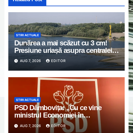
STIRI ACTUALE
Dunărea a mai scăzut cu 3 cm!
Presiune uriașă asupra centralei
de la Cernavodă: reactorul 2 riscă
AUG 7, 2026
EDITOR
să fie închis
STIRI ACTUALE
PSD Dâmbovița: „Cu ce vine
ministrul Economiei în
Dâmbovița, în afară de
AUG 7, 2026
EDITOR
propagandă?”