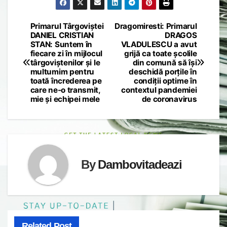
Primarul Târgoviștei
Dragomiresti: Primarul
Post
DANIEL CRISTIAN
DRAGOS
STAN: Suntem în
VLADULESCU a avut
navigation
fiecare zi în mijlocul
grijă ca toate școlile
târgoviștenilor și le
din comună să își
multumim pentru
deschidă porțile în
toată încrederea pe
condiții optime în
care ne-o transmit,
contextul pandemiei
mie și echipei mele
de coronavirus
By
Dambovitadeazi
Related Post