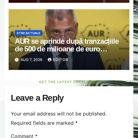
STIRI ACTUALE
AUR se aprinde după tranzacțiile
de 500 de milioane de euro
blocate de atacul la ANCPI:
AUG 7, 2026
EDITOR
Guvernul Bolojan nu poate
funcţiona ca un guvern
democratic normal
Leave a Reply
Your email address will not be published.
Required fields are marked
*
Comment
*