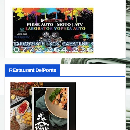
REstaurant DelPonte