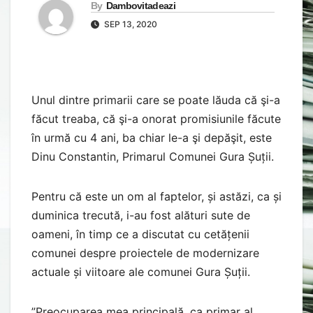
By
Dambovitadeazi
SEP 13, 2020
Unul dintre primarii care se poate lăuda că şi-a
făcut treaba, că şi-a onorat promisiunile făcute
în urmă cu 4 ani, ba chiar le-a şi depăşit, este
Dinu Constantin, Primarul Comunei Gura Șuții.
Pentru că este un om al faptelor, și astăzi, ca și
duminica trecută, i-au fost alături sute de
oameni, în timp ce a discutat cu cetățenii
comunei despre proiectele de modernizare
actuale și viitoare ale comunei Gura Șuții.
”Preocuparea mea principală, ca primar al