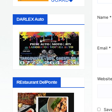
Name
*
DARLEX Auto
Email
*
Websit
REstaurant DelPonte
Save