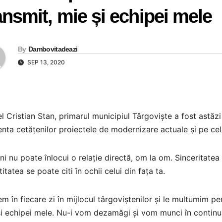
ansmit, mie și echipei mele
By
Dambovitadeazi
SEP 13, 2020
l Cristian Stan, primarul municipiul Târgoviște a fost astăzi
nta cetățenilor proiectele de modernizare actuale și pe cele
i nu poate înlocui o relație directă, om la om. Sinceritatea
itatea se poate citi în ochii celui din fața ta.
m în fiecare zi în mijlocul târgoviștenilor și le multumim p
i echipei mele. Nu-i vom dezamăgi și vom munci în contin