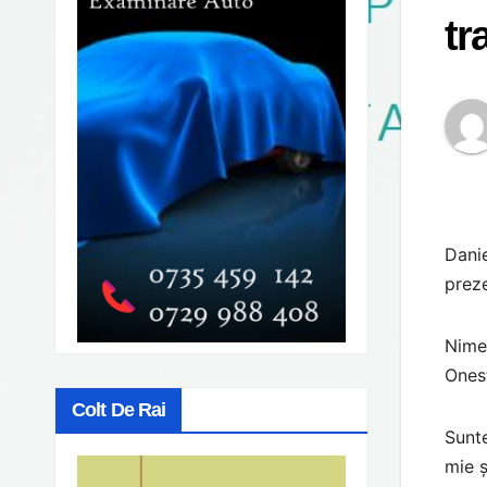
tr
Danie
preze
Nimen
Onest
Colt De Rai
Sunte
mie ș