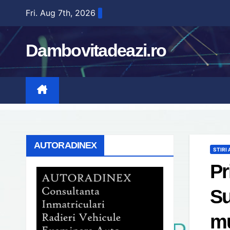
Skip
Fri. Aug 7th, 2026
to
content
Dambovitadeazi.ro
AUTORADINEX
STIRI
Pr
Su
mu