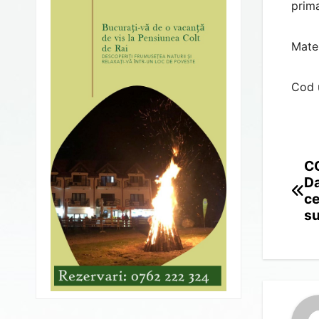
prima
Mate
Cod 
CO
Po
Da
na
ce
su