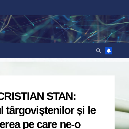
 CRISTIAN STAN:
 târgoviștenilor și le
erea pe care ne-o