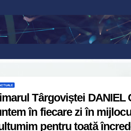
 ACTUALE
imarul Târgoviștei DANIEL
ntem în fiecare zi în mijlocul
ltumim pentru toată încred