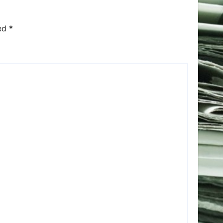
ked
*