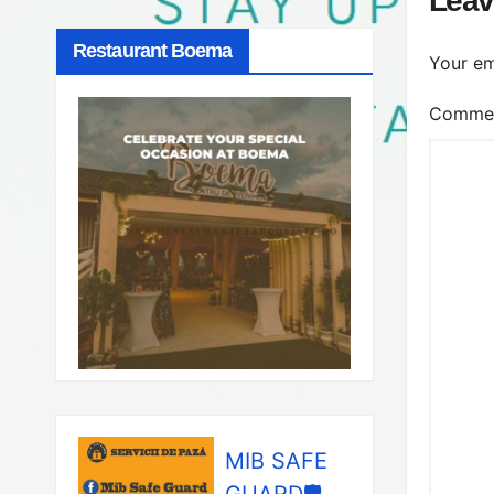
Leav
Restaurant Boema
Your em
Comme
MIB SAFE
GUARD🛡️