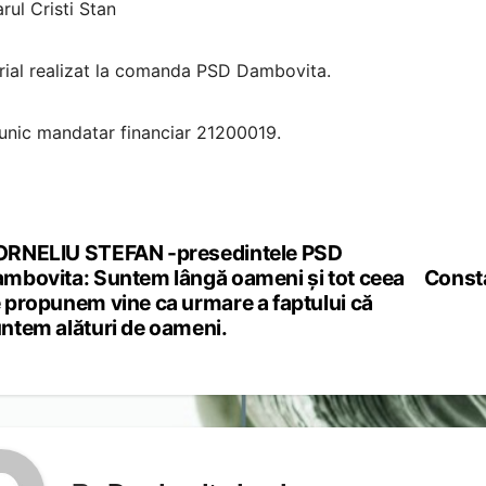
rul Cristi Stan
rial realizat la comanda PSD Dambovita.
unic mandatar financiar 21200019.
RNELIU STEFAN -presedintele PSD
st
mbovita: Suntem lângă oameni și tot ceea
Consta
vigation
 propunem vine ca urmare a faptului că
ntem alături de oameni.