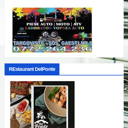
REstaurant DelPonte