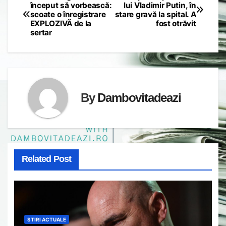
Post
început să vorbească:
lui Vladimir Putin, în
scoate o înregistrare
stare gravă la spital. A
navigation
EXPLOZIVĂ de la
fost otrăvit
sertar
By
Dambovitadeazi
Related Post
STIRI ACTUALE