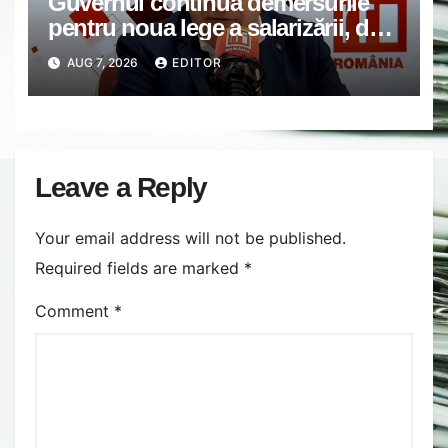
Guvernul continuă demersurile
pentru noua lege a salarizării, deși
sindicatele se opun categoric.
AUG 7, 2026
EDITOR
Bolojan anunță când ar putea fi
depusă în Parlament
Leave a Reply
Your email address will not be published.
Required fields are marked
*
Comment
*