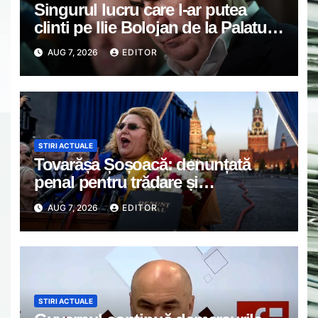
Singurul lucru care l-ar putea
clinti pe Ilie Bolojan de la Palatul
Victoria. Verdictul lui Bogdan
AUG 7, 2026
EDITOR
Chirieac
STIRI ACTUALE
Tovarășa Șoșoacă: denunțată
penal pentru trădare și
comunicarea de informații false
AUG 7, 2026
EDITOR
STIRI ACTUALE