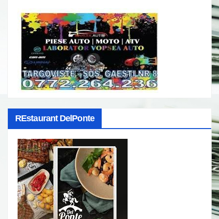
REstaurant DelPonte