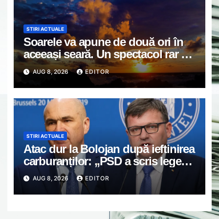
STIRI ACTUALE
Soarele va apune de două ori în
aceeași seară. Un spectacol rar va
întrerupe liniștea unui sat din
AUG 8, 2026
EDITOR
Europa
STIRI ACTUALE
Atac dur la Bolojan după ieftinirea
carburanților: „PSD a scris legea.
Dumneavoastră ați scris discursul
AUG 8, 2026
EDITOR
de după”