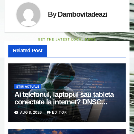
By
Dambovitadeazi
Related Post
STIRI ACTUALE
Ai telefonul, laptopul sau tableta
conectate la internet? DNSC
avertizează asupra unui risc pe
AUG 8, 2026
EDITOR
care mulți utilizatori îl ignoră