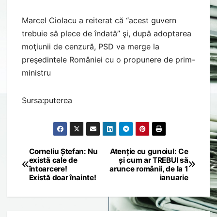
Marcel Ciolacu a reiterat că “acest guvern
trebuie să plece de îndată” şi, după adoptarea
moţiunii de cenzură, PSD va merge la
preşedintele României cu o propunere de prim-
ministru
Sursa:puterea
Corneliu Ștefan: Nu
Atenție cu gunoiul: Ce
Post
există cale de
și cum ar TREBUI să
întoarcere!
arunce românii, de la 1
navigation
Există doar înainte!
ianuarie