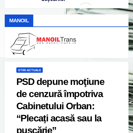
MANOIL
STIRI ACTUALE
PSD depune moţiune
de cenzură împotriva
Cabinetului Orban:
“Plecați acasă sau la
pușcărie”