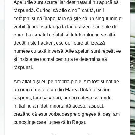
Apelurile sunt scurte, iar destinatarul nu apucă să
răspundă. Curioşi să afle cine îi caută, unii
cetățeni sună înapoi fără să ştie că un singur minut
vorbit îți poate adăuga la factură zeci sau sute de
euro. La capătul celălalt al telefonului nu se află
decât nişte hackeri, escroci, care utilizează
numere cu taxă inversă. Alte apeluri sunt repetitive
și insistente tocmai pentru a te determina să
răspunzi.
Am aflat-o și eu pe propria piele. Am fost sunat de
un număr de telefon din Marea Britanie și am
răspuns, fără să vreau, pentru câteva secunde.
Inițial nu am dat importanță acestui aspect,
crezând că este vorba despre o greșeală, deși am
cunoștințe care lucrează în Regat.