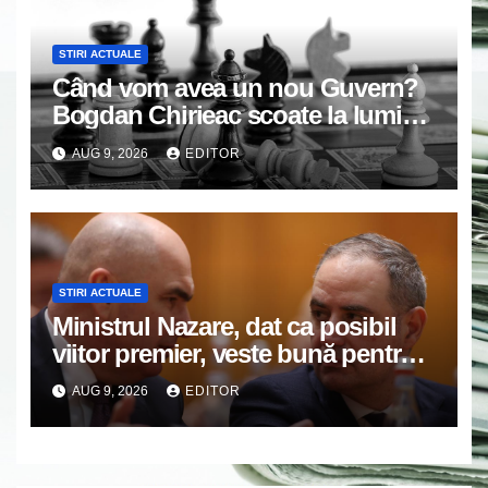
STIRI ACTUALE
Când vom avea un nou Guvern?
Bogdan Chirieac scoate la lumină
jocuri politice de culise: Noi dăm
AUG 9, 2026
EDITOR
banii, noi le plătim VIDEO
STIRI ACTUALE
Ministrul Nazare, dat ca posibil
viitor premier, veste bună pentru
români: Momentul din care vom
AUG 9, 2026
EDITOR
simți ”normalitatea” economică