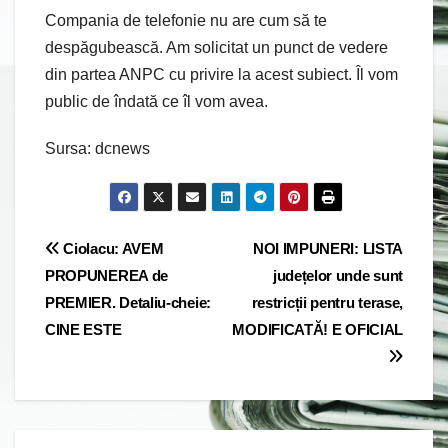
Compania de telefonie nu are cum să te
despăgubească. Am solicitat un punct de vedere
din partea ANPC cu privire la acest subiect. Îl vom
public de îndată ce îl vom avea.
Sursa: dcnews
Post
Ciolacu: AVEM
NOI IMPUNERI: LISTA
PROPUNEREA de
județelor unde sunt
navigation
PREMIER. Detaliu-cheie:
restricții pentru terase,
CINE ESTE
MODIFICATĂ! E OFICIAL