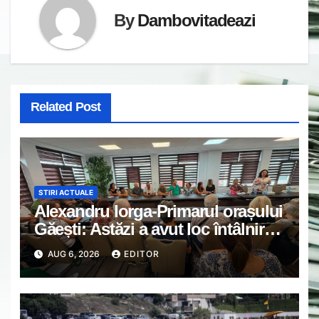
By
Dambovitadeazi
Related Post
STIRI ACTUALE
Alexandru Iorga-Primarul orașului
Găești: Astăzi a avut loc întâlnirea
de lucru cu reprezentanții
AUG 6, 2026
EDITOR
asociațiilor de proprietari din
Găești.