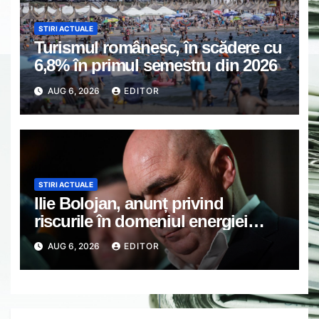
STIRI ACTUALE
Turismul românesc, în scădere cu
6,8% în primul semestru din 2026
AUG 6, 2026
EDITOR
STIRI ACTUALE
Ilie Bolojan, anunț privind
riscurile în domeniul energiei
electrice. Ce a decis Guvernul
AUG 6, 2026
EDITOR