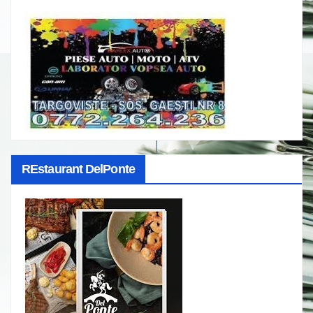
REstaurant DelPonte