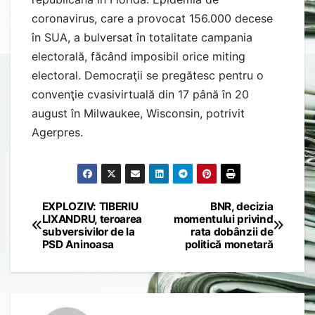
coronavirus, care a provocat 156.000 decese
în SUA, a bulversat în totalitate campania
electorală, făcând imposibil orice miting
electoral. Democraţii se pregătesc pentru o
convenţie cvasivirtuală din 17 până în 20
august în Milwaukee, Wisconsin, potrivit
Agerpres.
EXPLOZIV: TIBERIU
BNR, decizia
Post
LIXANDRU, teroarea
momentului privind
subversivilor de la
rata dobânzii de
navigation
PSD Aninoasa
politică monetară