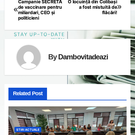
Campanie SECRETĂ
O locuință din Colibași
Post
de vaccinare pentru
a fost mistuită de
miliardari, CEO și
flăcări!
navigation
politicieni
By
Dambovitadeazi
Related Post
STIRI ACTUALE