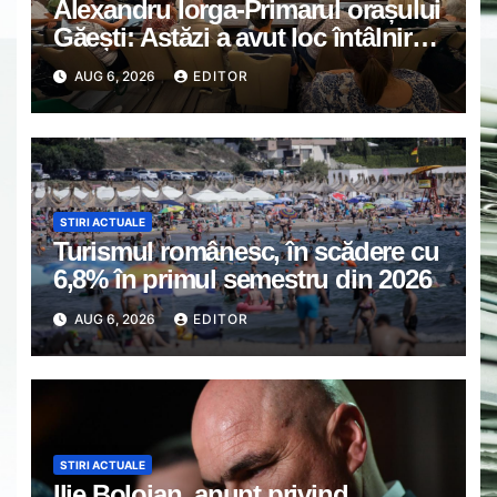
Alexandru Iorga-Primarul orașului
Găești: Astăzi a avut loc întâlnirea
de lucru cu reprezentanții
AUG 6, 2026
EDITOR
asociațiilor de proprietari din
Găești.
STIRI ACTUALE
Turismul românesc, în scădere cu
6,8% în primul semestru din 2026
AUG 6, 2026
EDITOR
STIRI ACTUALE
Ilie Bolojan, anunț privind