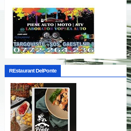
REstaurant DelPonte