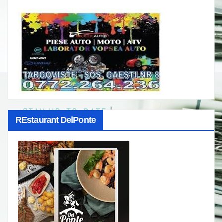
REstaurant DelPonte