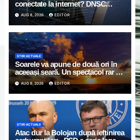
conectate la internet? DNSC
avertizează asupra unui risc pe
AUG 8, 2026
EDITOR
care mulți utilizatori îl ignoră
STIRI ACTUALE
Soarele va apune de două ori în
aceeași seară. Un spectacol rar va
întrerupe liniștea unui sat din
AUG 8, 2026
EDITOR
Europa
STIRI ACTUALE
Atac dur la Bolojan după ieftinirea