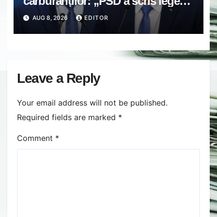
carburanților: „PSD a scris legea.
Dumneavoastră ați scris discursul
AUG 8, 2026
EDITOR
de după”
Leave a Reply
Your email address will not be published.
Required fields are marked
*
Comment
*