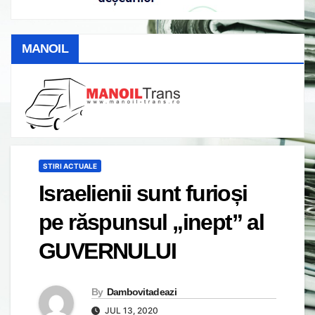
MANOIL
STIRI ACTUALE
Israelienii sunt furioși
pe răspunsul „inept” al
GUVERNULUI
By
Dambovitadeazi
JUL 13, 2020