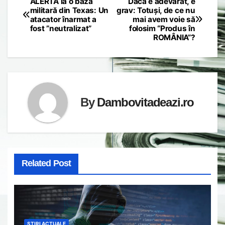
ALERTĂ la o bază
Dacă e adevărat, e
Post
militară din Texas: Un
grav: Totuși, de ce nu
atacator înarmat a
mai avem voie să
navigation
fost ”neutralizat”
folosim “Produs în
ROMÂNIA”?
By
Dambovitadeazi.ro
Related Post
STIRI ACTUALE