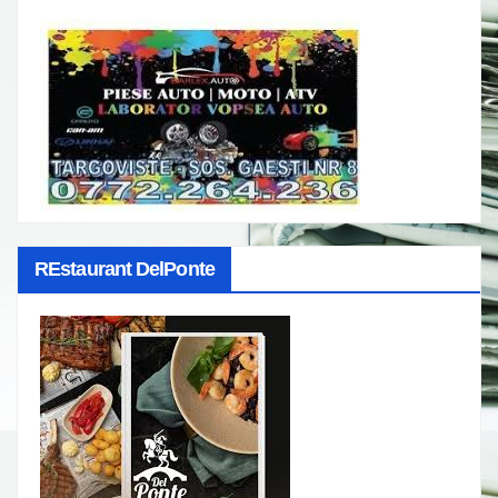
REstaurant DelPonte