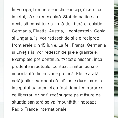
În Europa, frontierele închise încep, încetul cu
încetul, să se redeschidă. Statele baltice au
decis să constituie o zonă de liberă circulație.
Germania, Elveția, Austria, Liechtenstein, Cehia
și Ungaria, își vor redeschide și ele reciproc
frontierele din 15 iunie. La fel, Franța, Germania
și Elveția își vor redeschide și ele granițele.
Exemplele pot continua. “Aceste mișcări, încă
prudente în actualul context sanitar, au și o
importantă dimensiune politică. Ele le arată
cetățenilor europeni că măsurile dure luate la
începutul pandemiei au fost doar temporare și
că libertățile vor fi recâștigate pe măsură ce
situația sanitară se va îmbunătăți” notează
Radio France Internationale.