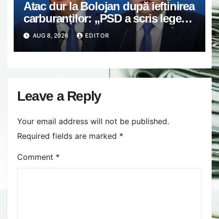
Atac dur la Bolojan după ieftinirea
carburanților: „PSD a scris legea.
Dumneavoastră ați scris discursul
AUG 8, 2026
EDITOR
de după”
Leave a Reply
Your email address will not be published.
Required fields are marked
*
Comment
*