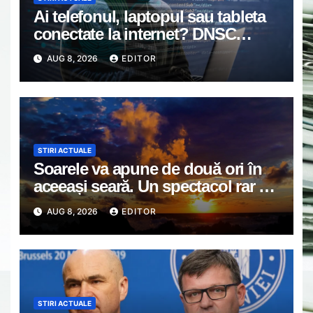
Ai telefonul, laptopul sau tableta
conectate la internet? DNSC
avertizează asupra unui risc pe
AUG 8, 2026
EDITOR
care mulți utilizatori îl ignoră
STIRI ACTUALE
Soarele va apune de două ori în
aceeași seară. Un spectacol rar va
întrerupe liniștea unui sat din
AUG 8, 2026
EDITOR
Europa
STIRI ACTUALE