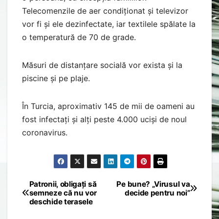
Telecomenzile de aer condiționat și televizor
vor fi și ele dezinfectate, iar textilele spălate la
o temperatură de 70 de grade.
Măsuri de distanțare socială vor exista și la
piscine și pe plaje.
În Turcia, aproximativ 145 de mii de oameni au
fost infectați și alți peste 4.000 uciși de noul
coronavirus.
Patronii, obligați să
Pe bune? „Virusul va
Post
semneze că nu vor
decide pentru noi”
deschide terasele
navigation