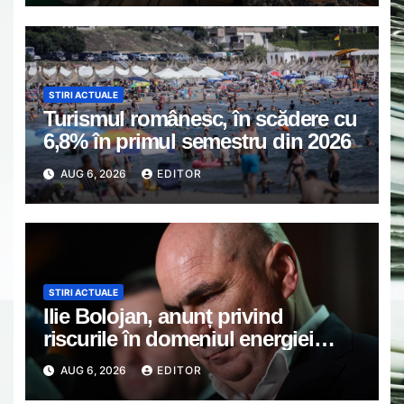
Găești.
STIRI ACTUALE
Turismul românesc, în scădere cu
6,8% în primul semestru din 2026
AUG 6, 2026
EDITOR
STIRI ACTUALE
Ilie Bolojan, anunț privind
riscurile în domeniul energiei
electrice. Ce a decis Guvernul
AUG 6, 2026
EDITOR