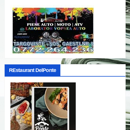
REstaurant DelPonte