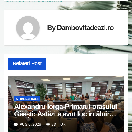
By
Dambovitadeazi.ro
Related Post
STIRI ACTUALE
Alexandru Iorga-Primarul orașului
Găești: Astăzi a avut loc întâlnirea
de lucru cu reprezentanții
AUG 6, 2026
EDITOR
asociațiilor de proprietari din