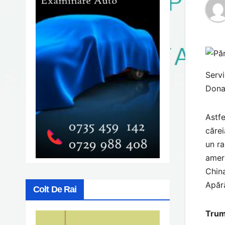
Servi
Dona
Astfe
cărei
un ra
ameri
China
Apăr
Colt De Rai
Trum