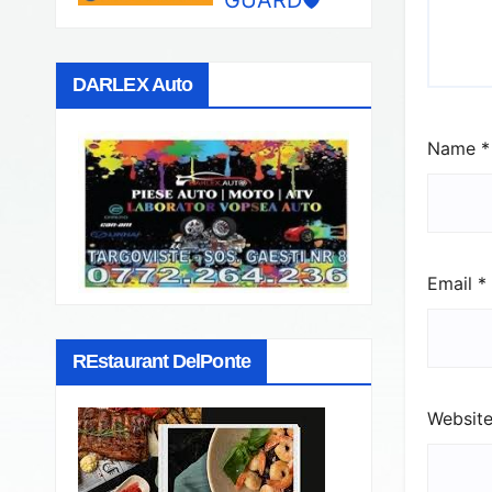
DARLEX Auto
Name
*
Email
*
REstaurant DelPonte
Websit