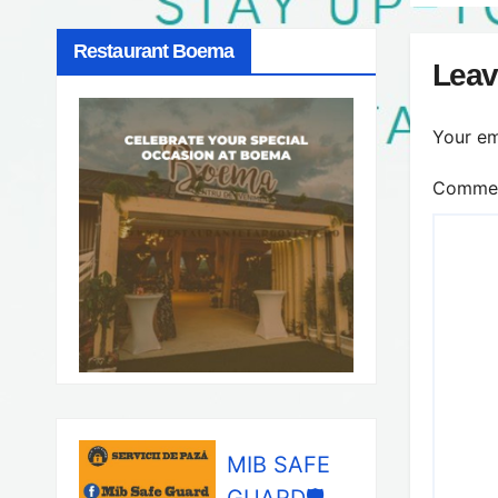
Restaurant Boema
Leav
Your em
Comme
MIB SAFE
GUARD🛡️