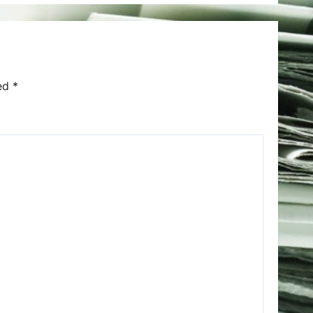
ked
*