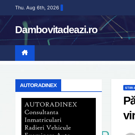
Skip
Thu. Aug 6th, 2026
to
content
Dambovitadeazi.ro
AUTORADINEX
STIRI
Pă
vi