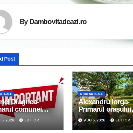
By
Dambovitadeazi.ro
ed Post
ACTUALE
STIRI ACTUALE
iel Dragnea-
Alexandru Iorga-
marul comunei
Primarul orașului
imanu: Anunț
Găești: Orașele c
 5, 2026
EDITOR
AUG 5, 2026
EDITOR
ortant
nu apar din întâm