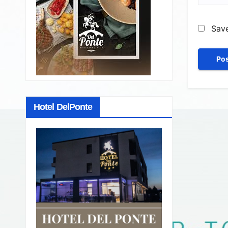
Save
Hotel DelPonte