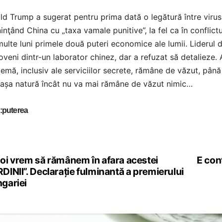
d Trump a sugerat pentru prima dată o legătură între virus ş
nţând China cu „taxa vamale punitive”, la fel ca în conflict
ulte luni primele două puteri economice ale lumii. Liderul 
oveni dintr-un laborator chinez, dar a refuzat să detalieze. 
emă, inclusiv ale serviciilor secrete, rămâne de văzut, până
 așa natură încât nu va mai rămâne de văzut nimic…
:puterea
oi vrem să rămânem în afara acestei
E con
st
DINII”. Declarație fulminantă a premierului
vigation
gariei