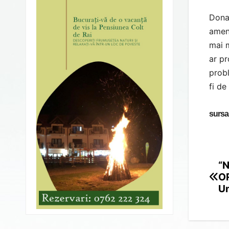
Donal
ameni
mai m
ar pr
probl
fi de
sursa
“N
Po
OR
na
Un