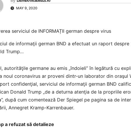
By
Dambovitadeazi.ro
MAY 9, 2020
ciul de informaţii german BND a efectuat un raport despre vi
ld Trump…
l, autorităţile germane au emis „îndoieli” în legătură cu exp
a noul coronavirus ar proveni dintr-un laborator din oraşul W
port confidenţial, serviciul de informaţii german BND calific
can Donald Trump „de a deturna atenţia de la propriile erori
”, după cum comentează Der Spiegel pe pagina sa de interne
ării, Annegret Kramp-Karrenbauer.
p a refuzat să detalieze