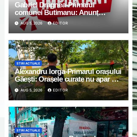
Gabriel Dragnea-Primarul
comunei Butimanu: Anunț
important
AUG 5, 2026
EDITOR
STIRI ACTUALE
Alexandru Iorga-Primarul orașului
Găești: Orașele curate nu apar din
întâmplare
AUG 5, 2026
EDITOR
STIRI ACTUALE