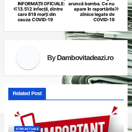
Post
INFORMAȚII OFICIALE:
aruncă bomba. Ce nu
13.512 infecții, dintre
apare în raportările
navigation
care 818 morți din
zilnice legate de
cauza COVID-19
COVID-19
By
Dambovitadeazi.ro
Related Post
STIRI ACTUALE