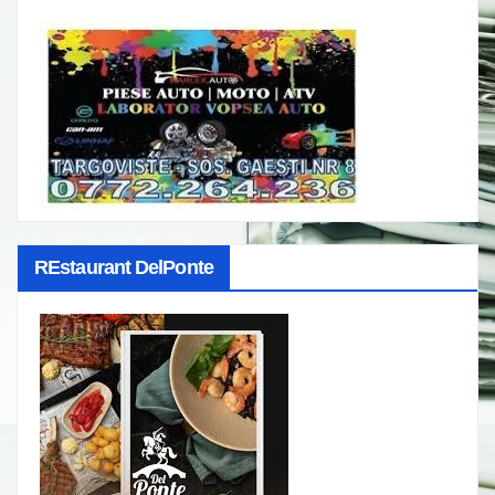
REstaurant DelPonte