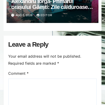
Alexandru Iorga- Primarul
orașului Găești: Zile călduroase.
Grijă unii de alții.
AUG 5, 2026
EDITOR
Leave a Reply
Your email address will not be published.
Required fields are marked
*
Comment
*