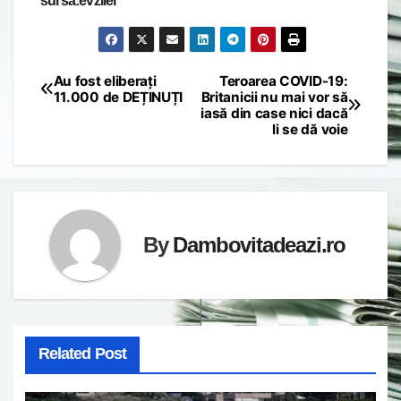
sursa:evzilei
Au fost eliberați
Teroarea COVID-19:
Post
11.000 de DEȚINUȚI
Britanicii nu mai vor să
iasă din case nici dacă
navigation
li se dă voie
By
Dambovitadeazi.ro
Related Post