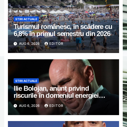
STIRI ACTUALE
Turismul românesc, în scădere cu
6,8% în primul semestru din 2026
AUG 6, 2026
EDITOR
STIRI ACTUALE
Ilie Bolojan, anunț privind
riscurile în domeniul energiei
electrice. Ce a decis Guvernul
AUG 6, 2026
EDITOR