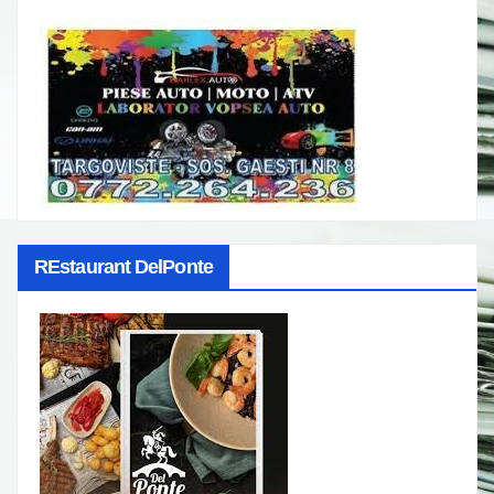
REstaurant DelPonte