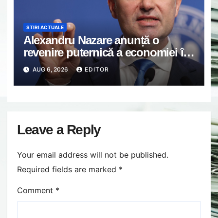
STIRI ACTUALE
Alexandru Nazare anunță o
revenire puternică a economiei în
2027: Inflația va scădea, consumul
AUG 6, 2026
EDITOR
va crește
Leave a Reply
Your email address will not be published.
Required fields are marked
*
Comment
*