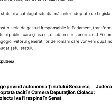
 statului a catalogat situaţia măsurilor adoptate de Legislativ
ost o serie de gesturi iresponsabile în Parlament, transfor
ului public, care şi aşa este sub un stres enorm. (…) Ei c
ogic, viitorul generaţiilor de români care vor veni după noi
ugat șeful statului.
:puterea
ge privind autonomia Ţinutului Secuiesc,
Judecăt
st
optată tacit în Camera Deputaţilor. Ciolacu:
vigation
oiectul va fi respins în Senat