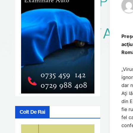
Preșe
acţiu
Român
„Viru
ignor
dar n
Aţi l
din E
fie r
Colt De Rai
fel c
confe