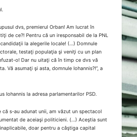
l.
 supusul dvs, premierul Orban! Am lucrat în
tiţi de ce?! Pentru că un iresponsabil de la PNL
 candidaţii la alegerile locale! (…) Domnule
ctorale, testaţi populaţia şi veniţi cu un plan
fuzat-o! Dar nu uitaţi că în timp ce dvs vă
lta. Vă asumaţi şi asta, domnule Iohannis?!”, a
ius Iohannis la adresa parlamentarilor PSD.
fie că s-au adunat unii, am văzut un spectacol
rumentat de aceiaşi politicieni. (…) Aceştia sunt
inaplicabile, doar pentru a câştiga capital