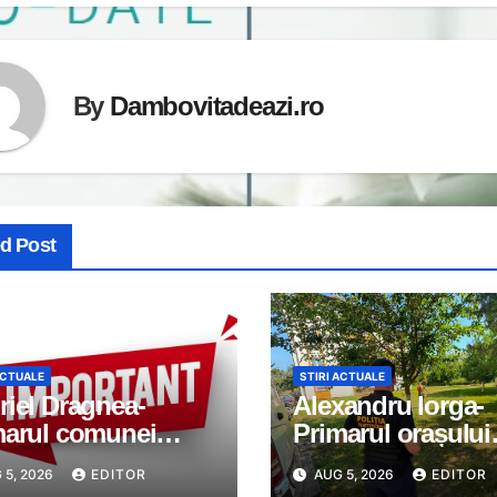
By
Dambovitadeazi.ro
ed Post
ACTUALE
STIRI ACTUALE
iel Dragnea-
Alexandru Iorga-
marul comunei
Primarul orașului
imanu: Anunț
Găești: Orașele c
 5, 2026
EDITOR
AUG 5, 2026
EDITOR
ortant
nu apar din întâm