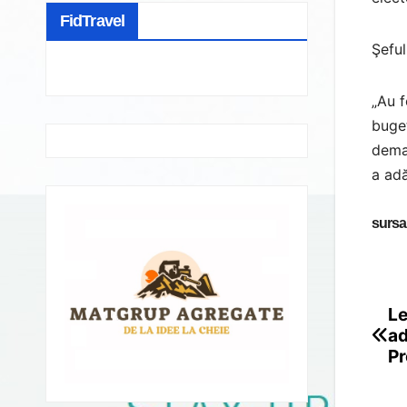
FidTravel
Şeful
„Au f
buget
demag
a adă
sursa
Le
Po
ad
na
Pr