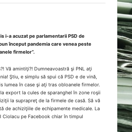
is i-a acuzat pe parlamentarii PSD de
 la bun început pandemia care venea peste
anele firmelor”.
s?! Vă amintiţi?! Dumneavoastră şi PNL aţi
a! Ştiu, e simplu să spui că PSD e de vină,
is lumea în case şi aţi tras obloanele firmelor.
s la export la cules de sparanghel în zone roşii
ziţii la suprapreţ de la firmele de casă. Să vă
ată de achiziţiile de echipamente medicale. La
l Ciolacu pe Facebook chiar în timpul