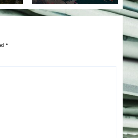
de alții.
ked
*