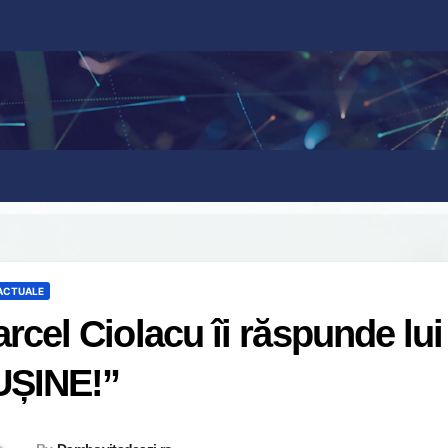
 ACTUALE
rcel Ciolacu îi răspunde lui
UȘINE!”