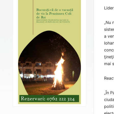
Lider
„Nu n
siste
a ven
Iohan
concr
ţineţ
mai s
Reacţ
„În P
ciuda
polit
elect