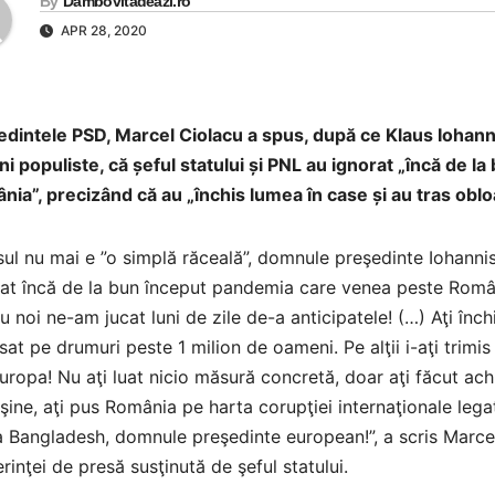
By
Dambovitadeazi.ro
APR 28, 2020
dintele PSD, Marcel Ciolacu a spus, după ce Klaus Iohann
ni populiste, că șeful statului și PNL au ignorat „încă de
ia”, precizând că au „închis lumea în case și au tras oblo
sul nu mai e ”o simplă răceală”, domnule preşedinte Iohanni
at încă de la bun început pandemia care venea peste Români
u noi ne-am jucat luni de zile de-a anticipatele! (…) Aţi înch
ăsat pe drumuri peste 1 milion de oameni. Pe alţii i-aţi trimi
uropa! Nu aţi luat nicio măsură concretă, doar aţi făcut achi
uşine, aţi pus România pe harta corupţiei internaţionale leg
a Bangladesh, domnule preşedinte european!”, a scris Marce
rinţei de presă susţinută de şeful statului.