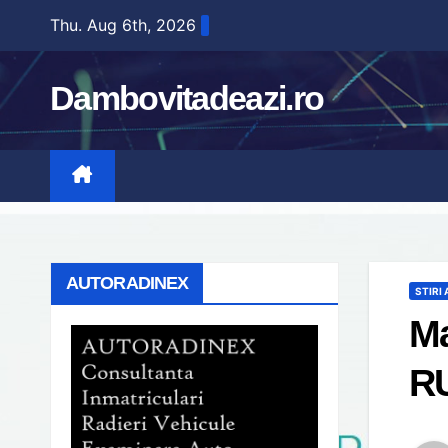
Skip
Thu. Aug 6th, 2026
to
content
Dambovitadeazi.ro
AUTORADINEX
STIRI
Ma
R