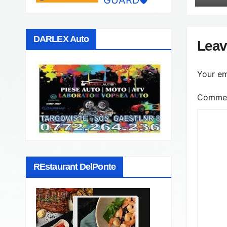
DARLEX Auto
Leav
Your em
Comme
REstaurant DelPonte