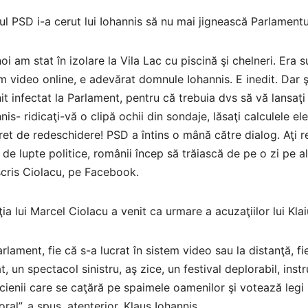
ul PSD i-a cerut lui Iohannis să nu mai jignească Parlamentu
oi am stat în izolare la Vila Lac cu piscină şi chelneri. Era
m video online, e adevărat domnule Iohannis. E inedit. Dar ş
it infectat la Parlament, pentru că trebuia dvs să vă lansaţi
nis- ridicaţi-vă o clipă ochii din sondaje, lăsaţi calculele ele
et de redeschidere! PSD a întins o mână către dialog. Aţi re
i de lupte politice, românii încep să trăiască de pe o zi pe a
cris Ciolacu, pe Facebook.
ia lui Marcel Ciolacu a venit ca urmare a acuzaţiilor lui Kla
arlament, fie că s-a lucrat în sistem video sau la distanţă, 
t, un spectacol sinistru, aş zice, un festival deplorabil, inst
icienii care se caţără pe spaimele oamenilor şi votează legi 
oral”, a spus, atenterior, Klaus Iohannis.