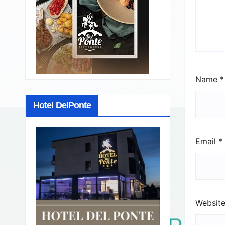
Name
*
Hotel DelPonte
Email
*
Websit