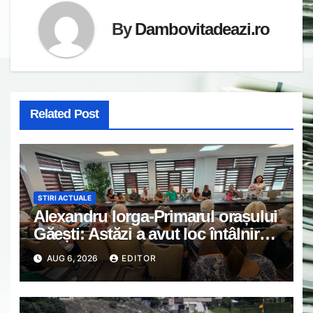
By
Dambovitadeazi.ro
Related Post
STIRI ACTUALE
Alexandru Iorga-Primarul orașului
Găești: Astăzi a avut loc întâlnirea
de lucru cu reprezentanții
AUG 6, 2026
EDITOR
asociațiilor de proprietari din
Găești.