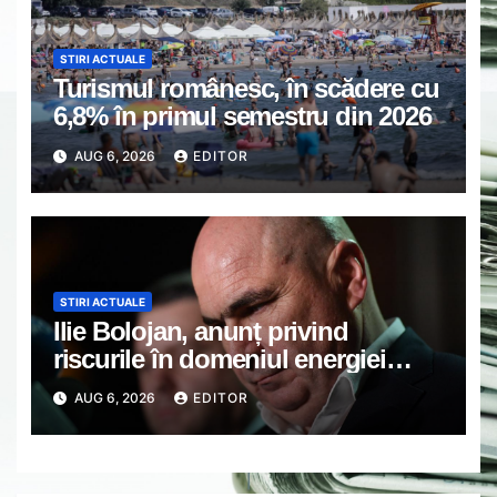
STIRI ACTUALE
Turismul românesc, în scădere cu
6,8% în primul semestru din 2026
AUG 6, 2026
EDITOR
STIRI ACTUALE
Ilie Bolojan, anunț privind
riscurile în domeniul energiei
electrice. Ce a decis Guvernul
AUG 6, 2026
EDITOR