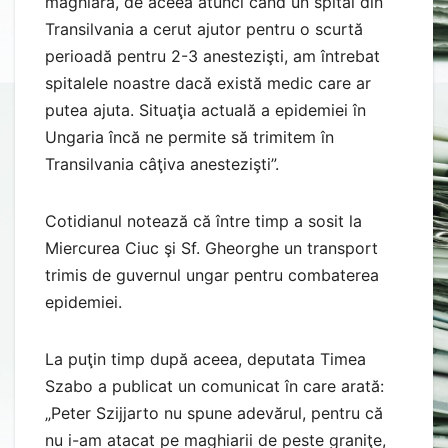
maghiară, de aceea atunci când un spital din
Transilvania a cerut ajutor pentru o scurtă
perioadă pentru 2-3 anestezişti, am întrebat
spitalele noastre dacă există medic care ar
putea ajuta. Situaţia actuală a epidemiei în
Ungaria încă ne permite să trimitem în
Transilvania câţiva anestezişti”.
Cotidianul notează că între timp a sosit la
Miercurea Ciuc şi Sf. Gheorghe un transport
trimis de guvernul ungar pentru combaterea
epidemiei.
La puţin timp după aceea, deputata Timea
Szabo a publicat un comunicat în care arată:
„Peter Szijjarto nu spune adevărul, pentru că
nu i-am atacat pe maghiarii de peste graniţe,