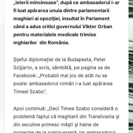
„isterii mincinoase”, după ce ambasadorul i-ar
fi luat apărarea unuia dintre parlamentarii
maghiari ai opoziţiei, insultat în Parlament
când a adus critici guvernului Viktor Orban
pentru materialele medicale trimise
mghiarilor din România.
Șșeful diplomației de la Budapesta, Peter
Szijjarto, a scris, sâmbătă, pe pagina sa de
Facebook: „Probabil mai jos de atât nu se
poate: ambasadorul român i-a luat apărarea
Timeei Szabo”.
Apoi continuă: „Deci Timea Szabo consideră o
problemă faptul că maghiarii din Transilvania şi
din secuime primesc măşti şi haine de
protecţie de la patria-mamă. Iar ambasadorul