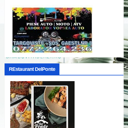
REstaurant DelPonte