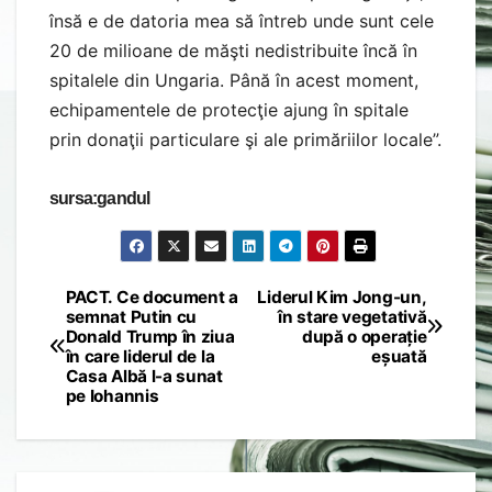
însă e de datoria mea să întreb unde sunt cele
20 de milioane de măşti nedistribuite încă în
spitalele din Ungaria. Până în acest moment,
echipamentele de protecţie ajung în spitale
prin donaţii particulare şi ale primăriilor locale”.
sursa:gandul
PACT. Ce document a
Liderul Kim Jong-un,
Post
semnat Putin cu
în stare vegetativă
Donald Trump în ziua
după o operație
navigation
în care liderul de la
eșuată
Casa Albă l-a sunat
pe Iohannis