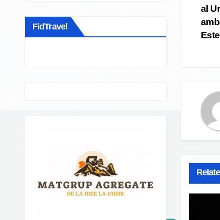
al U
na
amba
FidTravel
Este
Relat