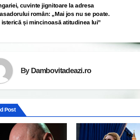
ngariei, cuvinte jignitoare la adresa
vigation
sadorului român: „Mai jos nu se poate.
 isterică și mincinoasă atitudinea lui”
By
Dambovitadeazi.ro
ed Post