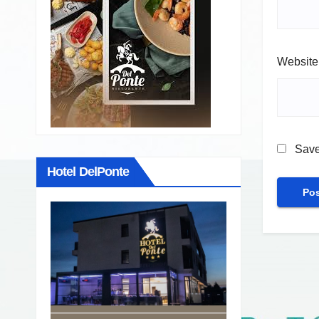
Website
Save
Hotel DelPonte