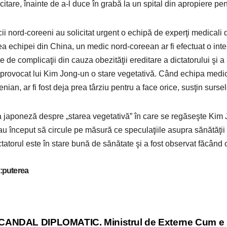
citare, înainte de a-l duce în grabă la un spital din apropiere pe
ii nord-coreeni au solicitat urgent o echipă de experţi medicali d
ea echipei din China, un medic nord-coreean ar fi efectuat o inte
ie de complicaţii din cauza obezităţii ereditare a dictatorului şi a
fi provocat lui Kim Jong-un o stare vegetativă. Când echipa med
nian, ar fi fost deja prea târziu pentru a face orice, susţin sursel
a japoneză despre „starea vegetativă” în care se regăseşte Kim 
au început să circule pe măsură ce speculaţiile asupra sănătăţii
ctatorul este în stare bună de sănătate şi a fost observat făcân
:puterea
st
ANDAL DIPLOMATIC. Ministrul de Externe
Cum e p