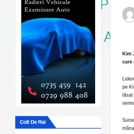
Kim J
care 
Lider
pe Ki
lăsat
semn 
Surse
Colt De Rai
mâna 