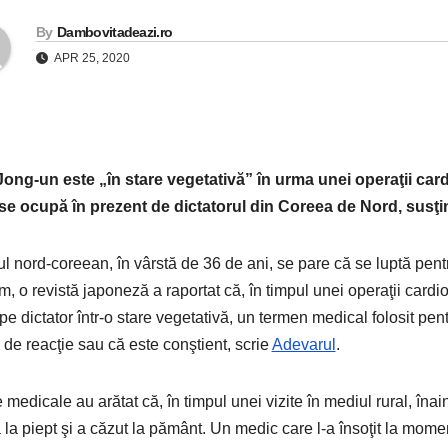
By
Dambovitadeazi.ro
APR 25, 2020
ong-un este „în stare vegetativă” în urma unei operaţii card
se ocupă în prezent de dictatorul din Coreea de Nord, sus
ul nord-coreean, în vârstă de 36 de ani, se pare că se luptă pent
m, o revistă japoneză a raportat că, în timpul unei operaţii cardi
 pe dictator într-o stare vegetativă, un termen medical folosit pen
de reacţie sau că este conştient, scrie
Adevarul
.
 medicale au arătat că, în timpul unei vizite în mediul rural, îna
la piept şi a căzut la pământ. Un medic care l-a însoţit la mome