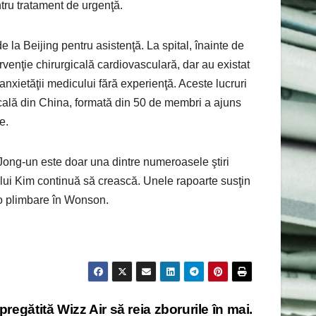
ntru tratament de urgenţă.
e la Beijing pentru asistenţă. La spital, înainte de
rvenţie chirurgicală cardiovasculară, dar au existat
 anxietăţii medicului fără experienţă. Aceste lucruri
icală din China, formată din 50 de membri a ajuns
e.
Jong-un este doar una dintre numeroasele ştiri
 lui Kim continuă să crească. Unele rapoarte susţin
d o plimbare în Wonson.
regătită Wizz Air să reia zborurile în mai.