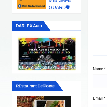
MIB SAFE
GUARD🛡️
DARLEX Auto
Name
*
REstaurant DelPonte
Email
*