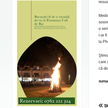
resus
Medic
sosir
o ser
i-ar 
la Phe
Ştire
care 
că di
sursa
Po
SC