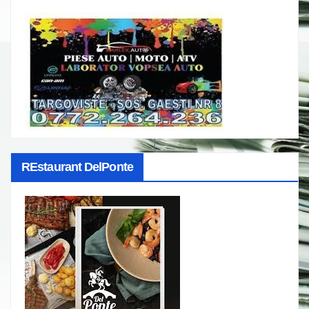
REstaurant DelPonte