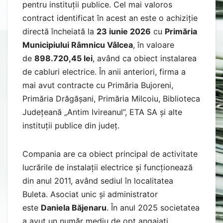
pentru instituții publice. Cel mai valoros
contract identificat în acest an este o achiziție
directă încheiată la
23 iunie 2026
cu
Primăria
Municipiului Râmnicu Vâlcea
, în valoare
de
898.720,45 lei
, având ca obiect instalarea
de cabluri electrice. În anii anteriori, firma a
mai avut contracte cu Primăria Bujoreni,
Primăria Drăgășani, Primăria Milcoiu, Biblioteca
Județeană „Antim Ivireanul”, ETA SA și alte
instituții publice din județ.
Compania are ca obiect principal de activitate
lucrările de instalații electrice și funcționează
din anul 2011, având sediul în localitatea
Buleta. Asociat unic și administrator
este
Daniela Băjenaru
. În anul 2025 societatea
a avut un număr mediu de opt angajați.