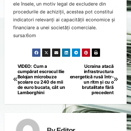
ele însele, un motiv legal de excludere din
procedurile de achiziții, acestea pot constitui
indicatori relevanți ai capacității economice și
financiare a unei societăți comerciale.
sursa:6om
VIDEO: Cum a
Ucraina atacă
Post
cumpărat escrocul Ilie
infrastructura
Bolojan microbuze
energetică rusă într-
navigation
școlare cu 240 de mii
un ritm și cu o
de euro bucata, cât un
brutalitate fără
Lamborghini
precedent
By
Editor