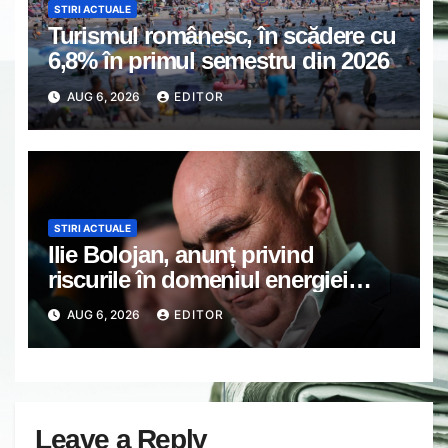
STIRI ACTUALE
Turismul românesc, în scădere cu
6,8% în primul semestru din 2026
AUG 6, 2026
EDITOR
STIRI ACTUALE
Ilie Bolojan, anunț privind
riscurile în domeniul energiei
electrice. Ce a decis Guvernul
AUG 6, 2026
EDITOR
Leave a Reply