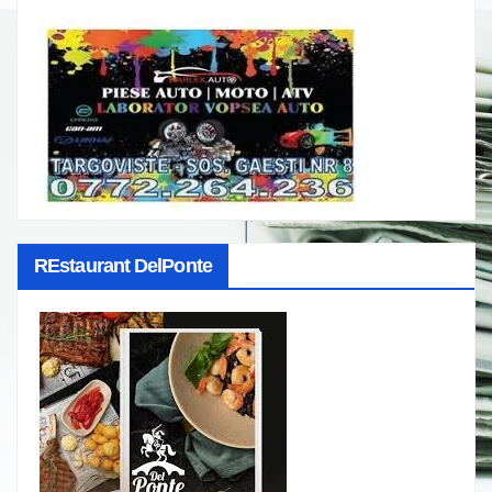
REstaurant DelPonte