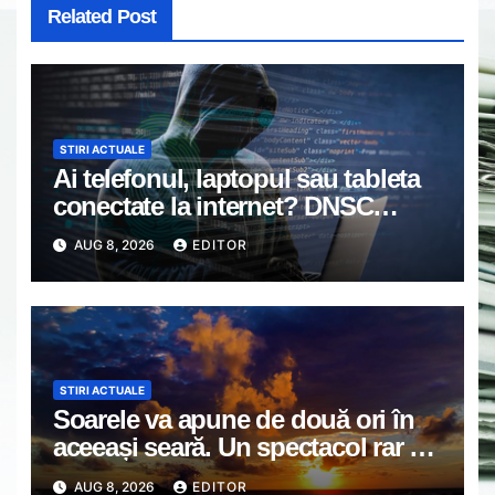
Related Post
STIRI ACTUALE
Ai telefonul, laptopul sau tableta
conectate la internet? DNSC
avertizează asupra unui risc pe
AUG 8, 2026
EDITOR
care mulți utilizatori îl ignoră
STIRI ACTUALE
Soarele va apune de două ori în
aceeași seară. Un spectacol rar va
întrerupe liniștea unui sat din
AUG 8, 2026
EDITOR