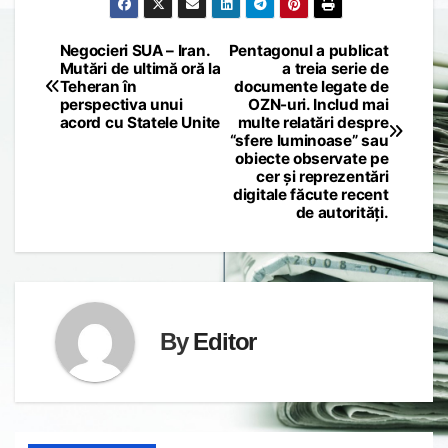
Negocieri SUA – Iran.
Pentagonul a publicat
Post
Mutări de ultimă oră la
a treia serie de
Teheran în
documente legate de
navigation
perspectiva unui
OZN-uri. Includ mai
acord cu Statele Unite
multe relatări despre
“sfere luminoase” sau
obiecte observate pe
cer și reprezentări
digitale făcute recent
de autorități.
By
Editor