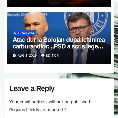
Europa
STIRI ACTUALE
Atac dur la Bolojan după ieftinirea
carburanților: „PSD a scris legea.
Dumneavoastră ați scris discursul
AUG 8, 2026
EDITOR
de după”
Leave a Reply
Your email address will not be published.
Required fields are marked
*