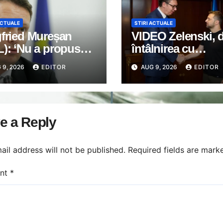
ACTUALE
STIRI ACTUALE
gfried Mureșan
VIDEO Zelenski, 
): ‘Nu a propus
întâlnirea cu
io măsură pentru
Aleksandar Vučić 
 9, 2026
EDITOR
AUG 9, 2026
EDITOR
şirea crizei
Belgrad: „Înțeleg
getice. Tot ce
scepticismul față
em la PSD este
UE, dar Ucraina n
gie, circ şi
timp pentru
e a Reply
lism alături de
scepticism”
’
ail address will not be published.
Required fields are mar
nt
*