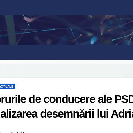
 ACTUALE
rurile de conducere ale PS
alizarea desemnării lui Adr