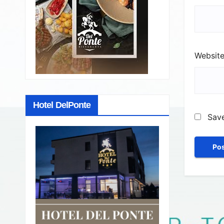
Websit
Hotel DelPonte
Save