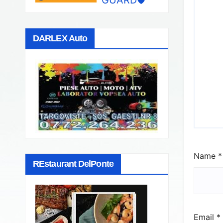
DARLEX Auto
Name
*
REstaurant DelPonte
Email
*