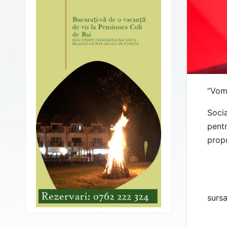
“Vom 
Socia
pentr
propu
surs