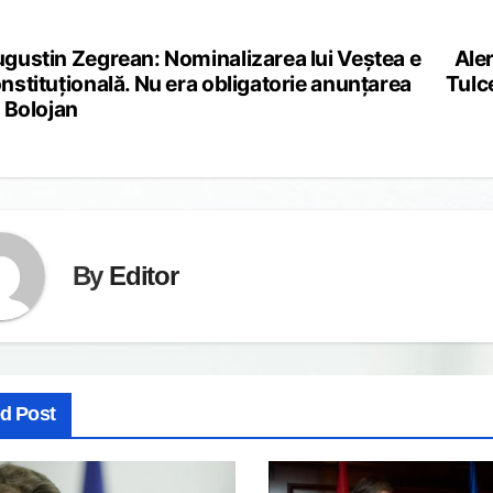
gustin Zegrean: Nominalizarea lui Veștea e
Aler
st
nstituțională. Nu era obligatorie anunțarea
Tulc
vigation
i Bolojan
By
Editor
ed Post