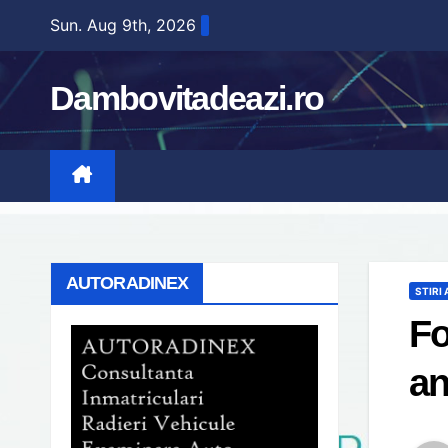
Skip
Sun. Aug 9th, 2026
to
content
Dambovitadeazi.ro
AUTORADINEX
STIRI
Fo
an