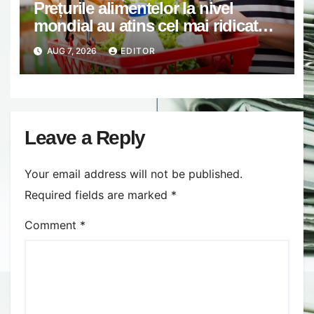
Prețurile alimentelor la nivel
mondial au atins cel mai ridicat
nivel din ultimii peste trei ani. În
AUG 7, 2026
EDITOR
ultima lună, grâul s-a scumpit cel
mai mult (+5,8%), pe fondul
secetei, dar și al temerilor că
războiul din Ucraina va perturba
din nou exporturile prin Marea
Leave a Reply
Neagră.
Your email address will not be published.
Required fields are marked
*
Comment
*