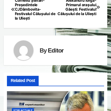
Corneliu Ștefan-
Alexandru Iorga-
Post
Președintele
Primarul orașului
CJDâmbovita-
Găești: Festivalul
navigation
Festivalul Călușului de
Călușului de la Uliești
la Uliești
By
Editor
Related Post
STIRI ACTUALE