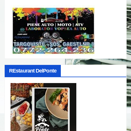
REstaurant DelPonte