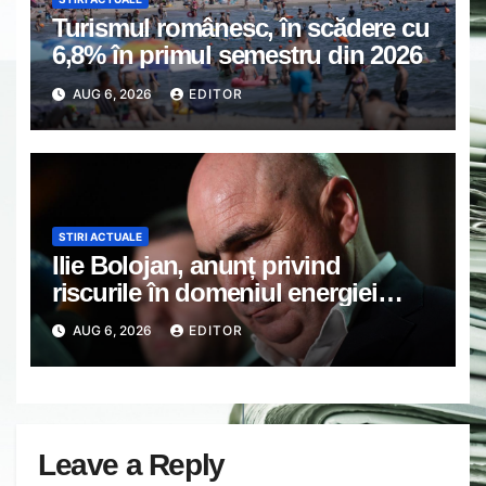
Turismul românesc, în scădere cu
6,8% în primul semestru din 2026
AUG 6, 2026
EDITOR
STIRI ACTUALE
Ilie Bolojan, anunț privind
riscurile în domeniul energiei
electrice. Ce a decis Guvernul
AUG 6, 2026
EDITOR
Leave a Reply