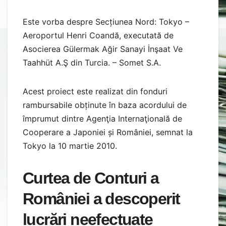
Este vorba despre Secțiunea Nord: Tokyo –
Aeroportul Henri Coandă, executată de
Asocierea Gülermak Ağir Sanayi İnşaat Ve
Taahhüt A.Ş din Turcia. – Somet S.А.
Acest proiect este realizat din fonduri
rambursabile obținute în baza acordului de
împrumut dintre Agenţia Internaţională de
Cooperare a Japoniei și României, semnat la
Tokyo la 10 martie 2010.
Curtea de Conturi a
României a descoperit
lucrări neefectuate