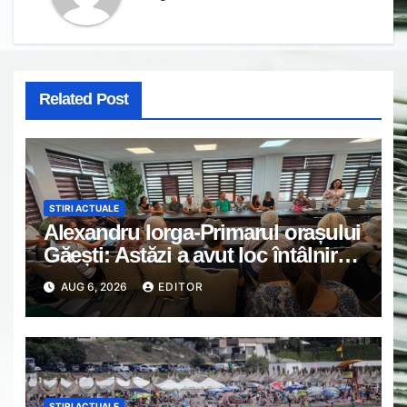
Related Post
STIRI ACTUALE
Alexandru Iorga-Primarul orașului
Găești: Astăzi a avut loc întâlnirea
de lucru cu reprezentanții
AUG 6, 2026
EDITOR
asociațiilor de proprietari din
Găești.
STIRI ACTUALE