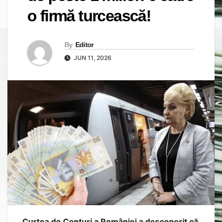
o firmă turcească!
By
Editor
JUN 11, 2026
Curtea de Conturi a României a descoperit că