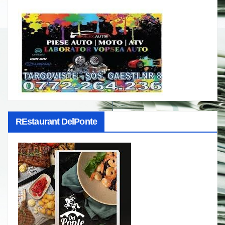
REstaurant DelPonte