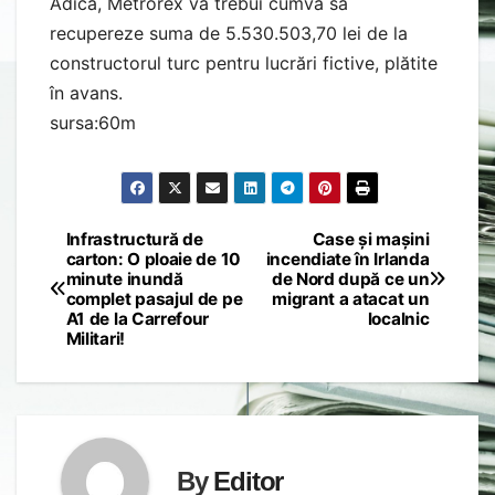
Adică, Metrorex va trebui cumva să
recupereze suma de 5.530.503,70 lei de la
constructorul turc pentru lucrări fictive, plătite
în avans.
sursa:60m
Infrastructură de
Case și mașini
Post
carton: O ploaie de 10
incendiate în Irlanda
minute inundă
de Nord după ce un
navigation
complet pasajul de pe
migrant a atacat un
A1 de la Carrefour
localnic
Militari!
By
Editor