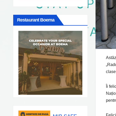
Restaurant Boema
Astăz
„Radu
clasei
Îi fel
Națio
pentr
Felici