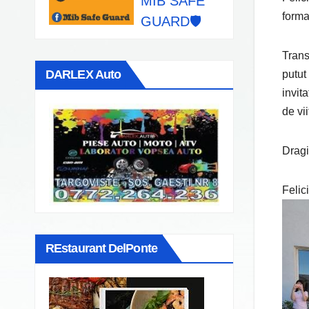
MIB SAFE
forma
GUARD🛡️
Trans
DARLEX Auto
putut
invit
de vii
Dragi
Felici
REstaurant DelPonte