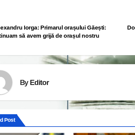
st
exandru Iorga: Primarul orașului Găești:
Do
inuam să avem grijă de orașul nostru
vigation
By
Editor
ed Post