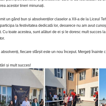
rea acestor tineri minunați.
mit un gând bun și absolvenților claselor a XII-a de la Liceul T
 participa la festivitatea dedicată lor, deoarece nu am avut cuno
at. Cu toate acestea, sunt alături de ei și le doresc mult succes l
tor.
 absolvenți, fiecare sfârșit este un nou început. Mergeți înainte cu
tări și mult succes!