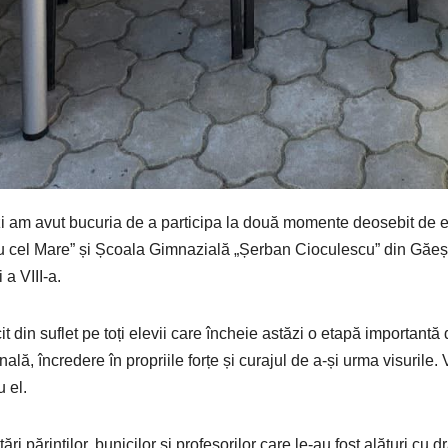
i am avut bucuria de a participa la două momente deosebit de 
 cel Mare” și Școala Gimnazială „Șerban Cioculescu” din Găești,
 a VIII-a.
icit din suflet pe toți elevii care încheie astăzi o etapă important
nală, încredere în propriile forțe și curajul de a-și urma visurile.
u el.
tări părinților, bunicilor și profesorilor care le-au fost alături cu