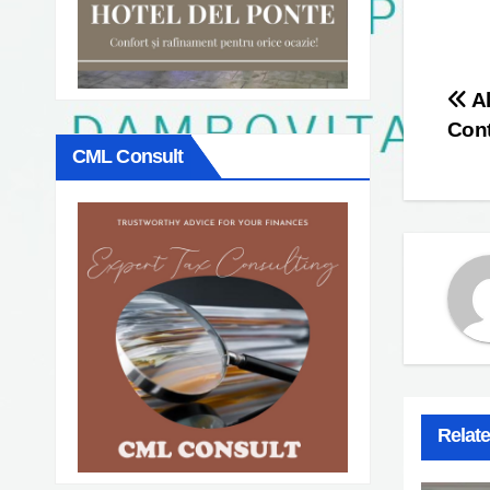
Po
Al
Cont
na
CML Consult
Relat