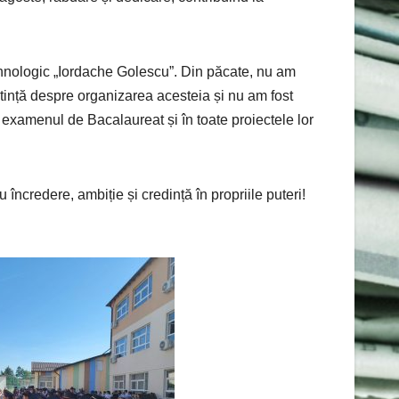
ehnologic „Iordache Golescu”. Din păcate, nu am
ștință despre organizarea acesteia și nu am fost
a examenul de Bacalaureat și în toate proiectele lor
 încredere, ambiție și credință în propriile puteri!