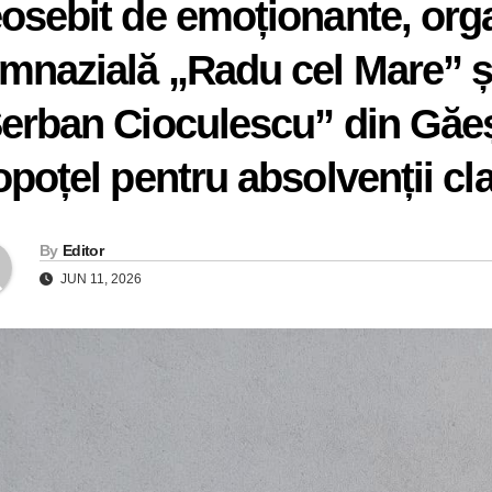
osebit de emoționante, org
mnazială „Radu cel Mare” ș
erban Cioculescu” din Găeșt
opoțel pentru absolvenții clas
By
Editor
JUN 11, 2026