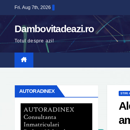
Skip
Fri. Aug 7th, 2026
to
content
Dambovitadeazi.ro
Totul despre azi!
AUTORADINEX
STIRI
Al
am