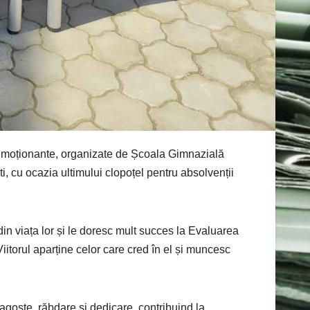
emoționante, organizate de Școala Gimnazială
 cu ocazia ultimului clopoțel pentru absolvenții
ă din viața lor și le doresc mult succes la Evaluarea
 Viitorul aparține celor care cred în el și muncesc
 dragoste, răbdare și dedicare, contribuind la