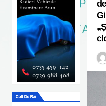
de
Gi
„Ș
cl
Colt De Rai