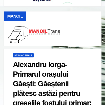
MANOIL
STIRI ACTUALE
Alexandru Iorga-
Primarul orașului
Găești: Găeștenii
plătesc astăzi pentru
greșelile fostului primar: