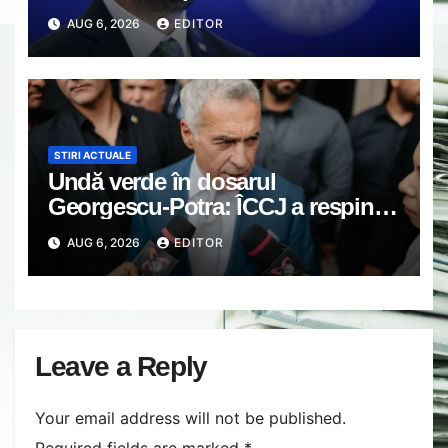
preşedintele ar trebui să fie
AUG 6, 2026
EDITOR
suspendat
STIRI ACTUALE
Undă verde în dosarul
Georgescu-Potra: ÎCCJ a respins
contestații, poate începe judecata
AUG 6, 2026
EDITOR
pe fond privind tentativa de
lovitură de stat
Leave a Reply
Your email address will not be published.
Required fields are marked
*