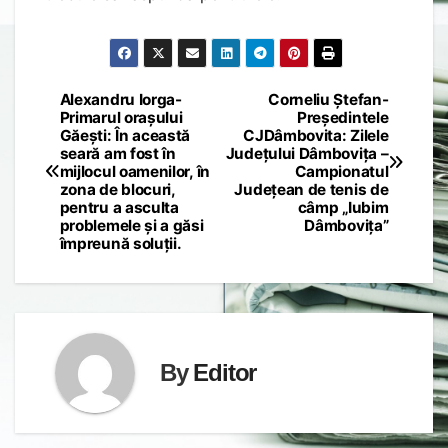
Alexandru Iorga-
Corneliu Ștefan-
Post
Primarul orașului
Președintele
Găești: În această
CJDâmbovita: Zilele
navigation
seară am fost în
Județului Dâmbovița –
mijlocul oamenilor, în
Campionatul
zona de blocuri,
Județean de tenis de
pentru a asculta
câmp „Iubim
problemele și a găsi
Dâmbovița”
împreună soluții.
By
Editor