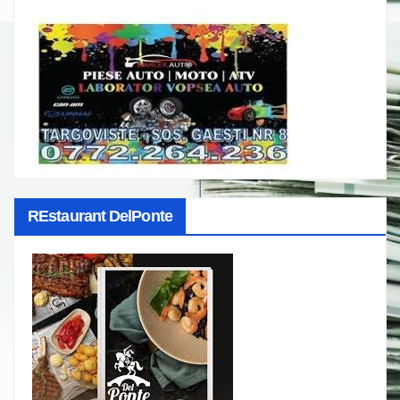
REstaurant DelPonte