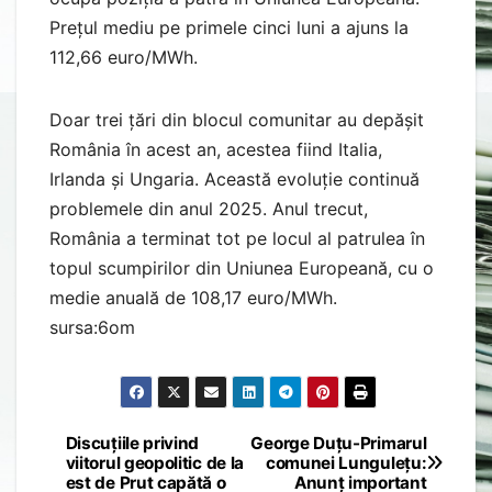
Prețul mediu pe primele cinci luni a ajuns la
112,66 euro/MWh.
Doar trei țări din blocul comunitar au depășit
România în acest an, acestea fiind Italia,
Irlanda și Ungaria. Această evoluție continuă
problemele din anul 2025. Anul trecut,
România a terminat tot pe locul al patrulea în
topul scumpirilor din Uniunea Europeană, cu o
medie anuală de 108,17 euro/MWh.
sursa:6om
Discuțiile privind
George Duțu-Primarul
Post
viitorul geopolitic de la
comunei Lungulețu:
est de Prut capătă o
Anunț important