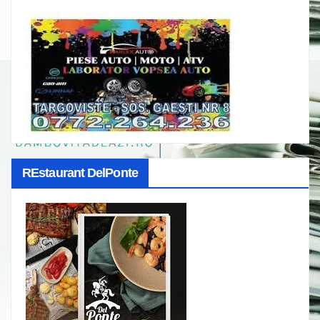
REstaurant DelPonte