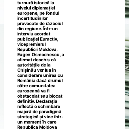
navigation
turnură istorică la
nivelul diplomației
europene, pe fondul
incertitudinilor
provocate de războiul
din regiune. Într-un
interviu acordat
publicației Euractiv,
vicepremierul
Republicii Moldova,
Eugen Osmochescu, a
afirmat deschis că
autoritățile de la
Chișinău vor lua în
considerare unirea cu
România dacă drumul
către comunitatea
europeană va fi
obstacolat sau blocat
definitiv. Declarația
reflectă o schimbare
majoră de paradigmă
strategică și vine într-
un moment în care
Republica Moldova