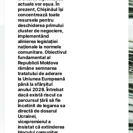
actuale vor eșua. În
prezent, Chișinăul își
concentrează toate
resursele pentru
deschiderea primului
cluster de negociere,
implementând
alinierea legislației
naționale la normele
comunitare. Obiectivul
fundamental al
Republicii Moldova
rămâne semnarea
tratatului de aderare
la Uniunea Europeană
până la sfârșitul
anului 2028. Întrebat
dacă există riscul ca
parcursul țării să fie
încetinit de legarea sa
directă de dosarul
Ucrainei,
vicepremierul a
insistat că extinderea
blocului comunitar