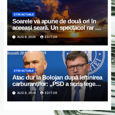
STIRI ACTUALE
Soarele va apune de două ori în
aceeași seară. Un spectacol rar va
întrerupe liniștea unui sat din
AUG 8, 2026
EDITOR
Europa
STIRI ACTUALE
Atac dur la Bolojan după ieftinirea
carburanților: „PSD a scris legea.
Dumneavoastră ați scris discursul
AUG 8, 2026
EDITOR
de după”