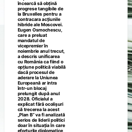
încearcă să obțină
progrese tangibile de
la Bruxelles pentru a
contracara acțiunile
hibride ale Moscovei.
Eugen Osmochescu,
care a preluat
mandatul de
vicepremier în
noiembrie anul trecut,
a descris unificarea
cu România ca fiind o
opțiune politică viabilă
dacă procesul de
aderare la Uniunea
Europeană ar intra
într-un blocaj
prelungit după anul
2028. Oficialul a
explicat fără ocolișuri
că trecerea la acest
„Plan B” va fi analizată
serios de liderii politici
doar în situația în care
eforturile diplomatice