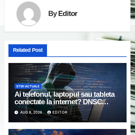
By
Editor
Related Post
STIRI ACTUALE
Ai telefonul, laptopul sau tableta
conectate la internet? DNSC
avertizează asupra unui risc pe
AUG 8, 2026
EDITOR
care mulți utilizatori îl ignoră