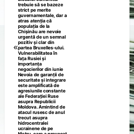
trebuie să se bazeze
strict pe merite
guvernamentale, dar a
atras atenția că
populația de la
Chișinău are nevoie
urgentă de un semnal
pozitiv și clar din
partea Bruxelles-ului.
Vulnerabilitatea în
fața Rusiei și
importanța
negocierilor din iunie
Nevoia de garanții de
securitate și integrare
este amplificată de
agresiunile constante
ale Federației Ruse
asupra Republicii
Moldova. Amintind de
atacul rusesc de anul
trecut asupra
hidrocentralei
ucrainene de pe
Nistru, care a provocat