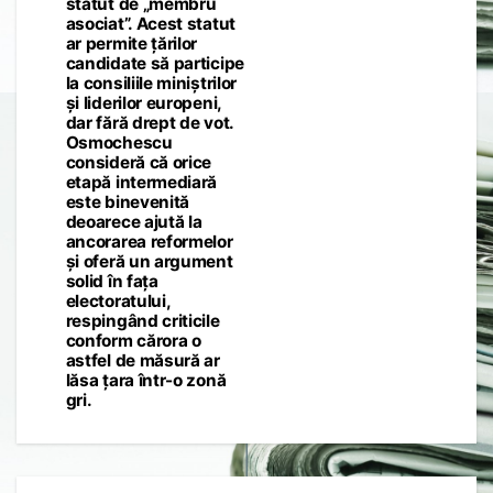
statut de „membru
asociat”. Acest statut
ar permite țărilor
candidate să participe
la consiliile miniștrilor
și liderilor europeni,
dar fără drept de vot.
Osmochescu
consideră că orice
etapă intermediară
este binevenită
deoarece ajută la
ancorarea reformelor
și oferă un argument
solid în fața
electoratului,
respingând criticile
conform cărora o
astfel de măsură ar
lăsa țara într-o zonă
gri.