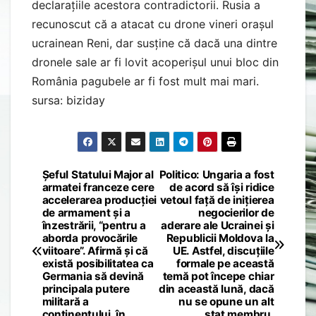
declarațiile acestora contradictorii. Rusia a
recunoscut că a atacat cu drone vineri orașul
ucrainean Reni, dar susține că dacă una dintre
dronele sale ar fi lovit acoperișul unui bloc din
România pagubele ar fi fost mult mai mari.
sursa: biziday
Șeful Statului Major al
Politico: Ungaria a fost
Post
armatei franceze cere
de acord să își ridice
accelerarea producției
vetoul față de inițierea
navigation
de armament și a
negocierilor de
înzestrării, “pentru a
aderare ale Ucrainei și
aborda provocările
Republicii Moldova la
viitoare”. Afirmă și că
UE. Astfel, discuțiile
există posibilitatea ca
formale pe această
Germania să devină
temă pot începe chiar
principala putere
din această lună, dacă
militară a
nu se opune un alt
continentului, în
stat membru.