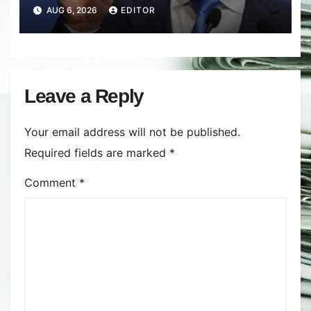
2027: Inflația va scădea, consumul
AUG 6, 2026
EDITOR
va crește
Leave a Reply
Your email address will not be published.
Required fields are marked
*
Comment
*