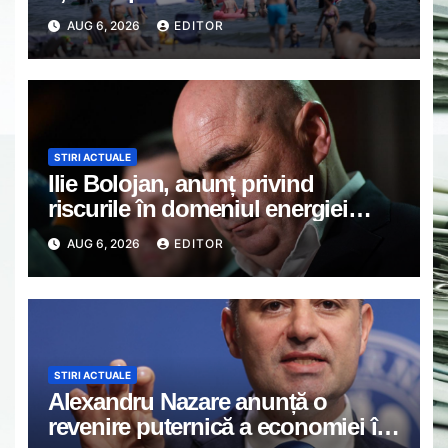
AUG 6, 2026
EDITOR
STIRI ACTUALE
Ilie Bolojan, anunț privind
riscurile în domeniul energiei
electrice. Ce a decis Guvernul
AUG 6, 2026
EDITOR
STIRI ACTUALE
Alexandru Nazare anunță o
revenire puternică a economiei în