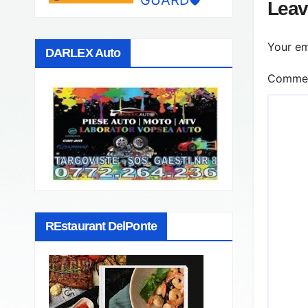
Leav
Your em
DARLEX Auto
Comme
REstaurant DelPonte