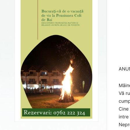
ANU
Mâine
Vă ru
cumpă
Cine 
intre 
Nepre