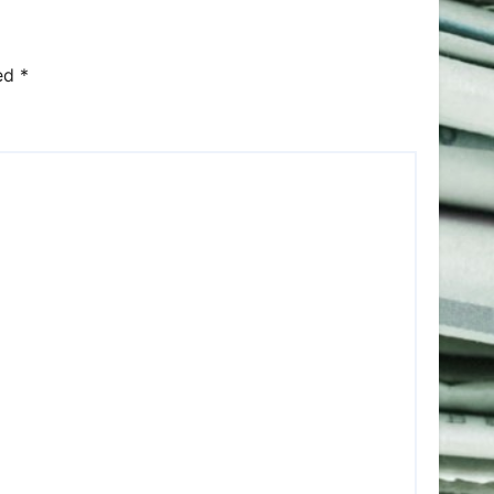
ked
*