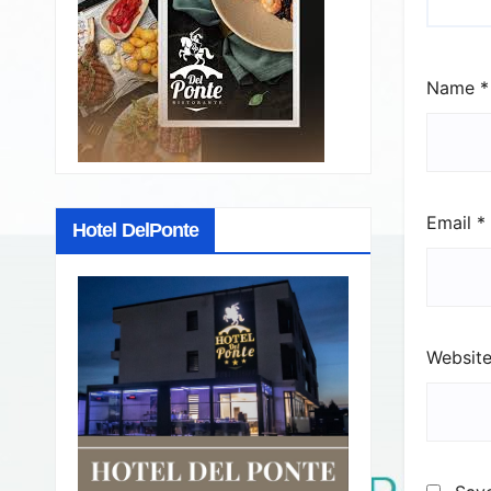
Name
*
Email
*
Hotel DelPonte
Websit