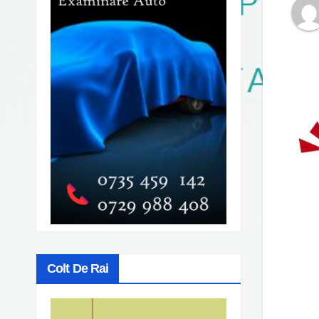
Colt De Rai