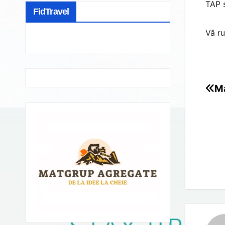
TAP s
FidTravel
Vă ru
Ma
Po
na