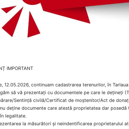
NȚ IMPORTANT
, 12.05.2026, continuam cadastrarea terenurilor, în Tarlaua
găm să vă prezentați cu documentele pe care le dețineți (T
rare/Sentință civilă/Certificat de moștenitor/Act de donați
nu deține documente care atestă proprietatea dar posedă ter
în legalitate.
zentarea la măsurători și neindentificarea proprietarului at