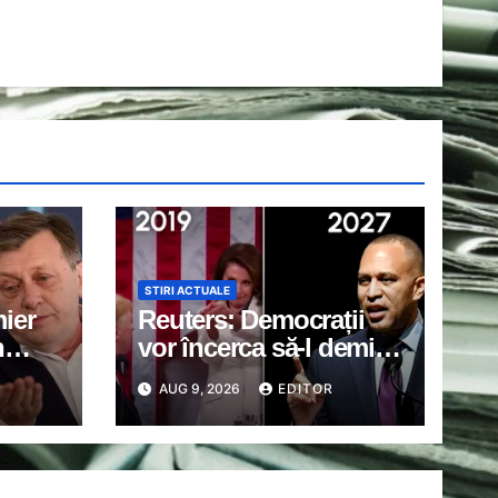
STIRI ACTUALE
ier
Reuters: Democrații
n
vor încerca să-l demită
an.
pe Trump în cazul în
AUG 9, 2026
EDITOR
ar
care vor obține
fi
majoritatea în Congres