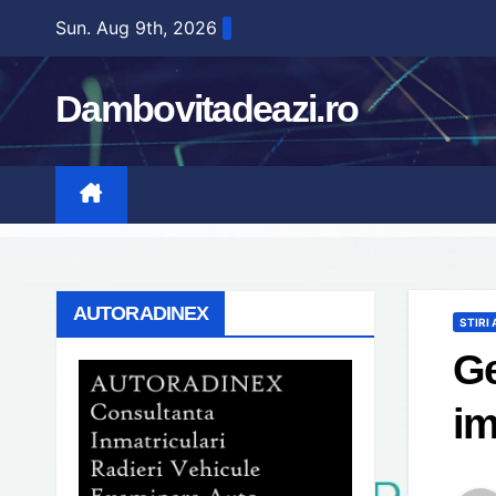
Skip
Sun. Aug 9th, 2026
to
content
Dambovitadeazi.ro
AUTORADINEX
STIRI
Ge
im