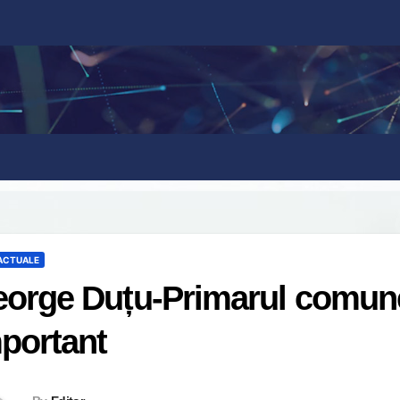
 ACTUALE
orge Duțu-Primarul comune
portant