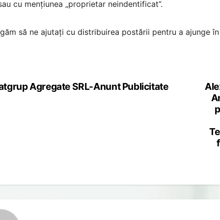
au cu mențiunea „proprietar neindentificat”.
găm să ne ajutați cu distribuirea postării pentru a ajunge î
tgrup Agregate SRL-Anunt Publicitate
Ale
st
Am
vigation
p
Te