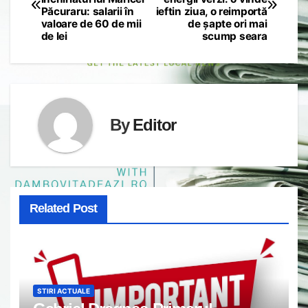
navigation
Păcuraru: salarii în
ieftin ziua, o reimportă
valoare de 60 de mii
de șapte ori mai
de lei
scump seara
By
Editor
Related Post
STIRI ACTUALE