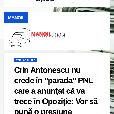
MANOIL
STIRI ACTUALE
Crin Antonescu nu
crede în ”parada” PNL
care a anunţat că va
trece în Opoziţie: Vor să
pună o presiune