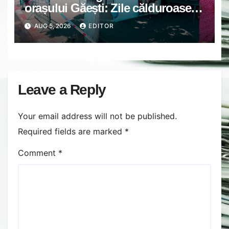
orașului Găești: Zile călduroase.
Grijă unii de alții.
AUG 5, 2026
EDITOR
Leave a Reply
Your email address will not be published.
Required fields are marked
*
Comment
*