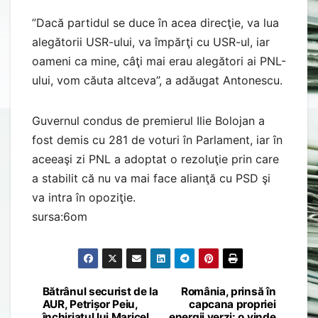
”Dacă partidul se duce în acea direcţie, va lua
alegătorii USR-ului, va împărţi cu USR-ul, iar
oameni ca mine, câţi mai erau alegători ai PNL-
ului, vom căuta altceva”, a adăugat Antonescu.
Guvernul condus de premierul Ilie Bolojan a
fost demis cu 281 de voturi în Parlament, iar în
aceeaşi zi PNL a adoptat o rezoluţie prin care
a stabilit că nu va mai face alianţă cu PSD şi
va intra în opoziţie.
sursa:6om
Bătrânul securist de la
România, prinsă în
Post
AUR, Petrișor Peiu,
capcana propriei
închiriatul lui Maricel
energii verzi: o vinde