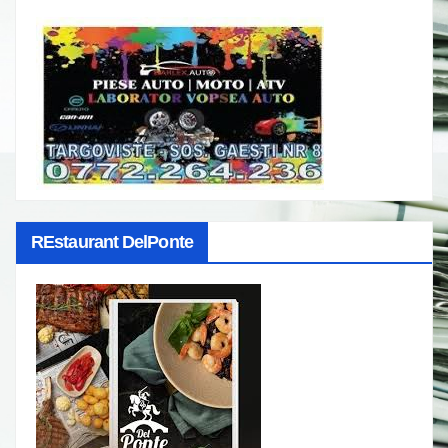
REstaurant DelPonte