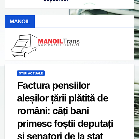
MANOIL
STIRI ACTUALE
Factura pensiilor
aleșilor țării plătită de
români: câți bani
primesc foștii deputați
și senatori de la stat