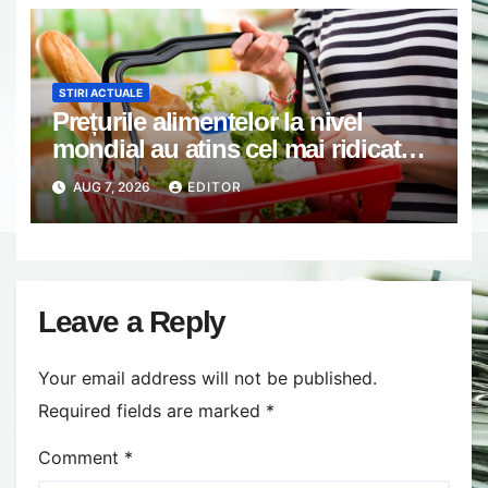
STIRI ACTUALE
Prețurile alimentelor la nivel
mondial au atins cel mai ridicat
nivel din ultimii peste trei ani. În
AUG 7, 2026
EDITOR
ultima lună, grâul s-a scumpit cel
mai mult (+5,8%), pe fondul
secetei, dar și al temerilor că
războiul din Ucraina va perturba
din nou exporturile prin Marea
Leave a Reply
Neagră.
Your email address will not be published.
Required fields are marked
*
Comment
*