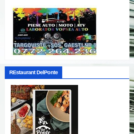
REstaurant DelPonte