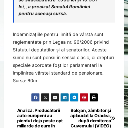
lei
„, a precizat Senatul României
pentru aceeași sursă.
Indemnizațiile pentru limită de vârstă sunt
reglementate prin Legea nr. 96/2006 privind
Statutul deputaților și al senatorilor. Aceste
sume nu sunt pensii în sensul clasic, ci drepturi
speciale acordate foștilor parlamentari la
împlinirea vârstei standard de pensionare.
Sursa: 60m
Analiză. Producătorii
Bolojan, zâmbitor și
Post
auto europeni au
aplaudat la Oradea,
pierdut deja peste opt
după demiterea
navigation
miliarde de euro în
Guvernului (VIDEO)