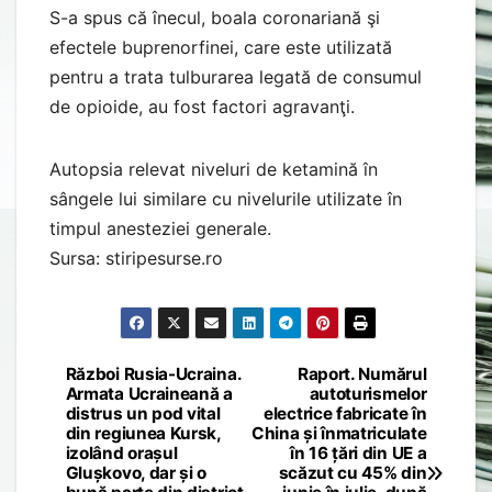
S-a spus că înecul, boala coronariană şi
efectele buprenorfinei, care este utilizată
pentru a trata tulburarea legată de consumul
de opioide, au fost factori agravanţi.
Autopsia relevat niveluri de ketamină în
sângele lui similare cu nivelurile utilizate în
timpul anesteziei generale.
Sursa: stiripesurse.ro
Război Rusia-Ucraina.
Raport. Numărul
Post
Armata Ucraineană a
autoturismelor
distrus un pod vital
electrice fabricate în
navigation
din regiunea Kursk,
China și înmatriculate
izolând orașul
în 16 țări din UE a
Glușkovo, dar și o
scăzut cu 45% din