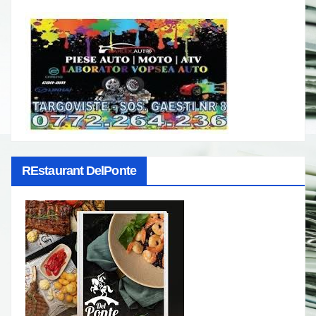
REstaurant DelPonte