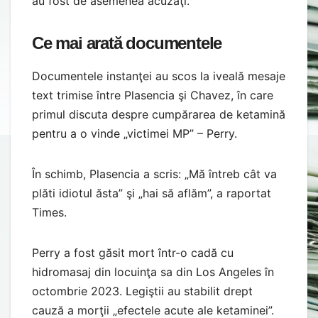
au fost de asemenea acuzaţi.
Ce mai arată documentele
Documentele instanţei au scos la iveală mesaje
text trimise între Plasencia şi Chavez, în care
primul discuta despre cumpărarea de ketamină
pentru a o vinde „victimei MP” – Perry.
În schimb, Plasencia a scris: „Mă întreb cât va
plăti idiotul ăsta” şi „hai să aflăm”, a raportat
Times.
Perry a fost găsit mort într-o cadă cu
hidromasaj din locuinţa sa din Los Angeles în
octombrie 2023. Legiştii au stabilit drept
cauză a morţii „efectele acute ale ketaminei”.