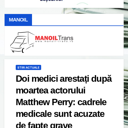
MANOIL
STIRI ACTUALE
Doi medici arestați după
moartea actorului
Matthew Perry: cadrele
medicale sunt acuzate
de fapte grave