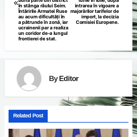
bună parte din district
iunie în iulie, după
în stânga râului Seim.
intrarea în vigoare a
Întăririle Armatei Ruse
majorărilor tarifelor de
au acum dificultăți în
import, la decizia
a pătrunde în zonă, iar
Comisiei Europene.
ucrainenii par a realiza
un coridor de-a lungul
frontierei de stat.
By
Editor
Related Post