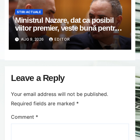
STIRI ACTUALE
Ministrul Nazare, dat ca posibil
viitor premier, veste bună pentru
români: Momentul din care vom
AUG 9, 2026
EDITOR
simți ”normalitatea” economică
Leave a Reply
Your email address will not be published.
Required fields are marked
*
Comment
*