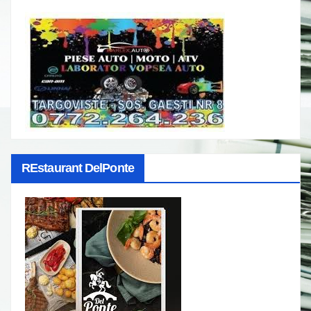
REstaurant DelPonte