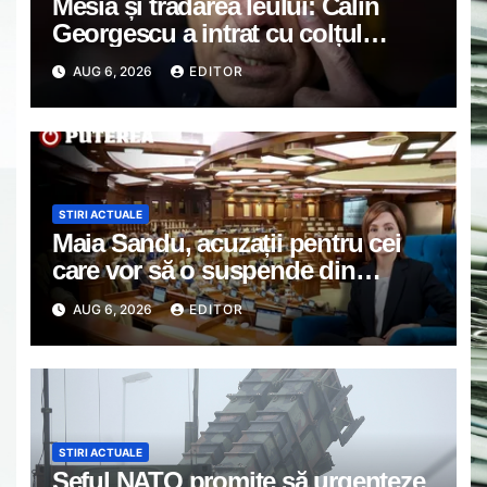
Mesia și trădarea leului: Călin
Georgescu a intrat cu colțul
capului în politica monetară
AUG 6, 2026
EDITOR
STIRI ACTUALE
Maia Sandu, acuzații pentru cei
care vor să o suspende din
funcție. Președinta spune că
AUG 6, 2026
EDITOR
inițiativa e coordonată de Rusia
STIRI ACTUALE
Șeful NATO promite să urgenteze