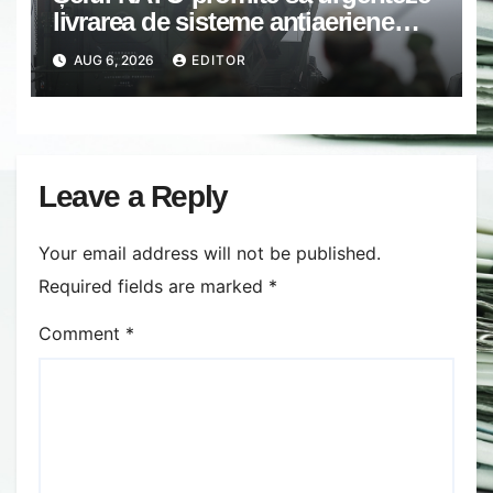
livrarea de sisteme antiaeriene
pentru Ucraina, în urma atacului
AUG 6, 2026
EDITOR
rusesc recent în care, din zeci de
rachete lansate, nu a fost
interceptată niciuna. Zelenski
avertizează că, odată cu
accelerarea producției de rachete
Leave a Reply
a Rusiei, țara sa va fi vulnerabilă la
iarnă.
Your email address will not be published.
Required fields are marked
*
Comment
*