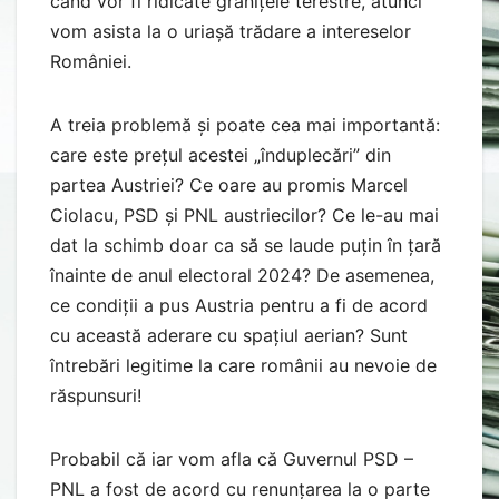
când vor fi ridicate granițele terestre, atunci
vom asista la o uriașă trădare a intereselor
României.
A treia problemă și poate cea mai importantă:
care este prețul acestei „înduplecări” din
partea Austriei? Ce oare au promis Marcel
Ciolacu, PSD și PNL austriecilor? Ce le-au mai
dat la schimb doar ca să se laude puțin în țară
înainte de anul electoral 2024? De asemenea,
ce condiții a pus Austria pentru a fi de acord
cu această aderare cu spațiul aerian? Sunt
întrebări legitime la care românii au nevoie de
răspunsuri!
Probabil că iar vom afla că Guvernul PSD –
PNL a fost de acord cu renunțarea la o parte