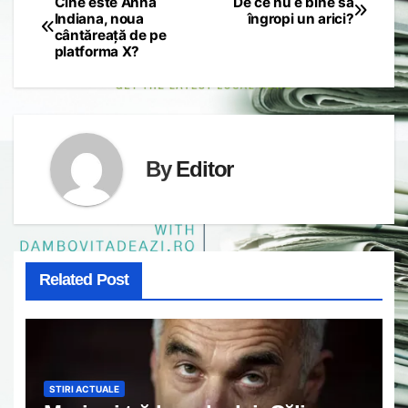
Cine este Anna
De ce nu e bine să
Post
Indiana, noua
îngropi un arici?
cântăreață de pe
navigation
platforma X?
By
Editor
Related Post
STIRI ACTUALE