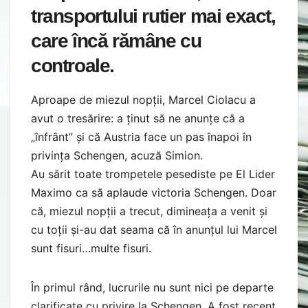
transportului rutier mai exact,
care încă rămâne cu
controale.
Aproape de miezul nopții, Marcel Ciolacu a
avut o tresărire: a ținut să ne anunțe că a
„înfrânt” și că Austria face un pas înapoi în
privința Schengen, acuză Simion.
Au sărit toate trompetele pesediste pe El Lider
Maximo ca să aplaude victoria Schengen. Doar
că, miezul nopții a trecut, dimineața a venit și
cu toții și-au dat seama că în anunțul lui Marcel
sunt fisuri…multe fisuri.
În primul rând, lucrurile nu sunt nici pe departe
clarificate cu privire la Schengen. A fost recent