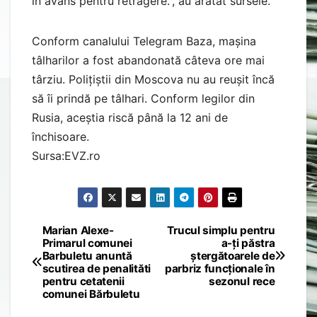
în avans pentru retragere.”, au arătat sursele.
Conform canalului Telegram Baza, mașina
tâlharilor a fost abandonată câteva ore mai
târziu.
Polițiștii din Moscova nu au reușit încă
să îi prindă pe tâlhari. Conform legilor din
Rusia, aceștia riscă până la 12 ani de
închisoare.
Sursa:EVZ.ro
Marian Alexe-
Trucul simplu pentru
Post
Primarul comunei
a-ți păstra
Barbuletu anuntă
ștergătoarele de
navigation
scutirea de penalităti
parbriz funcționale în
pentru cetatenii
sezonul rece
comunei Bărbuletu