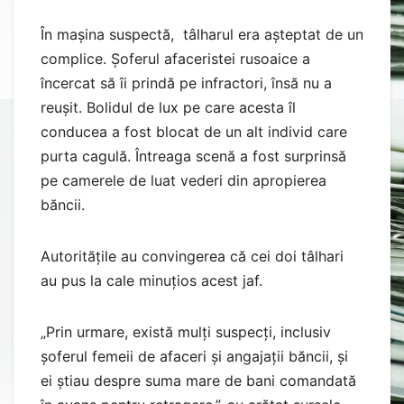
În mașina suspectă,
tâlharul era așteptat de un
complice. Șoferul afaceristei rusoaice a
încercat să îi prindă pe infractori, însă nu a
reușit. Bolidul de lux pe care acesta îl
conducea a fost blocat de un alt individ care
purta cagulă. Întreaga scenă a fost surprinsă
pe camerele de luat vederi din apropierea
băncii.
Autoritățile au convingerea că cei doi tâlhari
au pus la cale minuțios acest jaf.
„Prin urmare, există mulți suspecți, inclusiv
șoferul femeii de afaceri și angajații băncii, și
ei știau despre suma mare de bani comandată