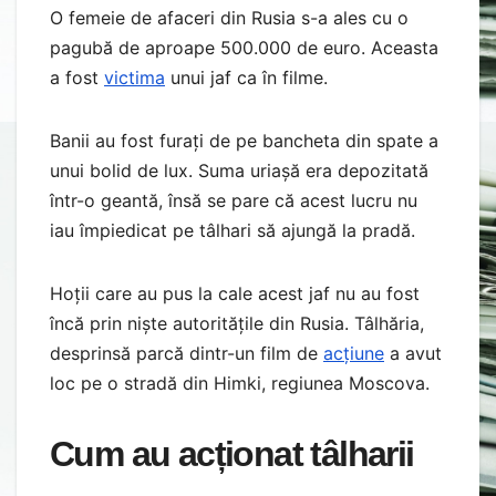
O femeie de afaceri din Rusia s-a ales cu o
pagubă de aproape 500.000 de euro. Aceasta
a fost
victima
unui jaf ca în filme.
Banii au fost furați de pe bancheta din spate a
unui bolid de lux. Suma uriașă era depozitată
într-o geantă, însă se pare că acest lucru nu
iau împiedicat pe tâlhari să ajungă la pradă.
Hoții care au pus la cale acest jaf nu au fost
încă prin niște autoritățile din Rusia. Tâlhăria,
desprinsă parcă dintr-un film de
acțiune
a avut
loc pe o stradă din Himki, regiunea Moscova.
Cum au acționat tâlharii