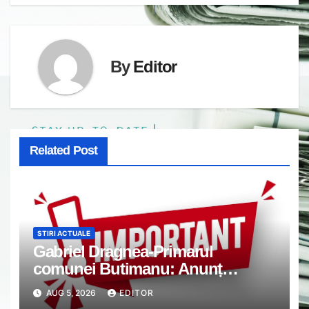
By
Editor
Related Post
STIRI ACTUALE
Gabriel Dragnea-Primarul
comunei Butimanu: Anunț
important
AUG 5, 2026
EDITOR