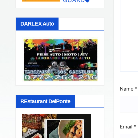
DARLEX Auto
Name
*
REstaurant DelPonte
Email
*