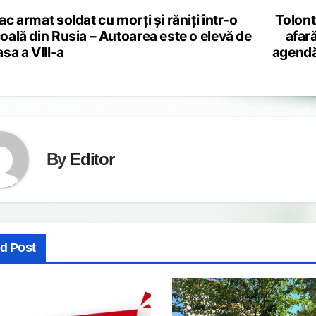
ac armat soldat cu morți și răniți într-o
Tolont
st
oală din Rusia – Autoarea este o elevă de
afară
vigation
asa a VIII-a
agendă
By
Editor
ed Post