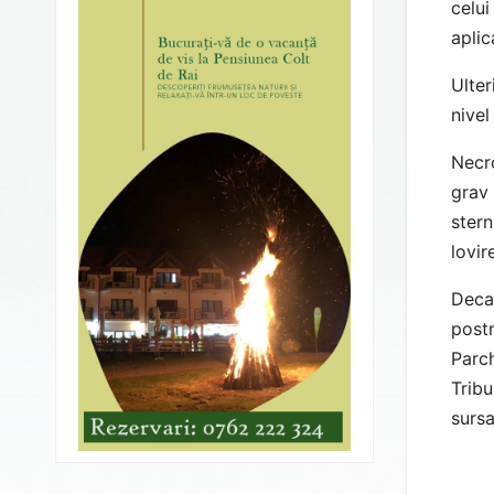
celui
aplic
Ulter
nivel
Necro
grav 
stern
lovir
Decap
post
Parch
Tribu
sursa