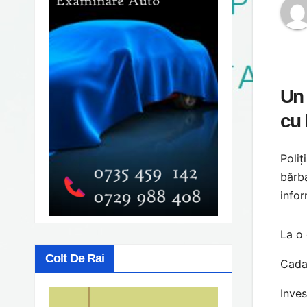
Un 
cu 
Poliț
bărba
infor
La o 
Colt De Rai
Cadav
Inves