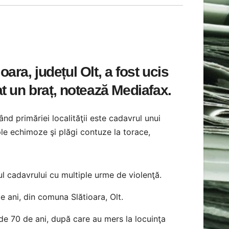
ara, județul Olt, a fost ucis
ăiat un braț, notează Mediafax.
nând primăriei localităţii este cadavrul unui
le echimoze şi plăgi contuze la torace,
ţul cadavrului cu multiple urme de violenţă.
de ani, din comuna Slătioara, Olt.
 de 70 de ani, după care au mers la locuinţa