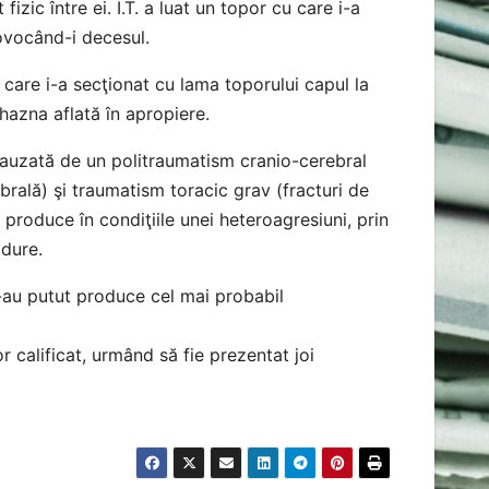
fizic între ei. I.T. a luat un topor cu care i-a
provocând-i decesul.
 care i-a secţionat cu lama toporului capul la
 hazna aflată în apropiere.
 cauzată de un politraumatism cranio-cerebral
rală) şi traumatism toracic grav (fracturi de
 produce în condiţiile unei heteroagresiuni, prin
 dure.
-au putut produce cel mai probabil
r calificat, urmând să fie prezentat joi