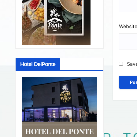
Websit
Save
Hotel DelPonte