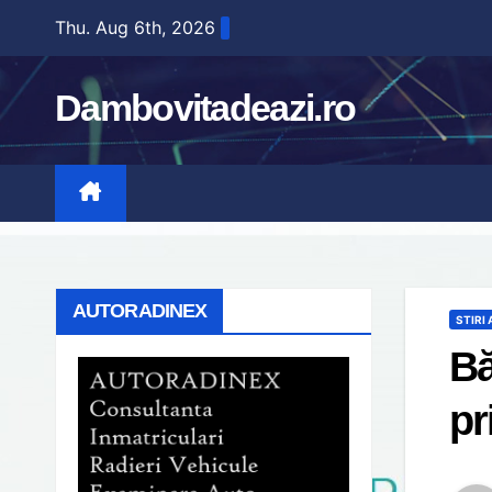
Skip
Thu. Aug 6th, 2026
to
content
Dambovitadeazi.ro
AUTORADINEX
STIRI
Bă
pr