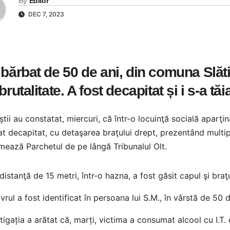
By
Editor
DEC 7, 2023
bărbat de 50 de ani, din comuna Slătio
brutalitate. A fost decapitat și i s-a t
iștii au constatat, miercuri, că într-o locuinţă socială aparţi
t decapitat, cu detaşarea braţului drept, prezentând multip
mează Parchetul de pe lângă Tribunalul Olt.
distanţă de 15 metri, într-o hazna, a fost găsit capul şi bra
rul a fost identificat în persoana lui S.M., în vârstă de 50 
tigația a arătat că, marți, victima a consumat alcool cu I.T.