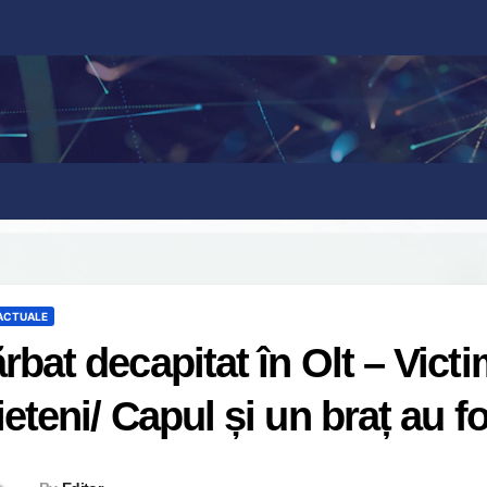
 ACTUALE
rbat decapitat în Olt – Victi
ieteni/ Capul și un braț au f