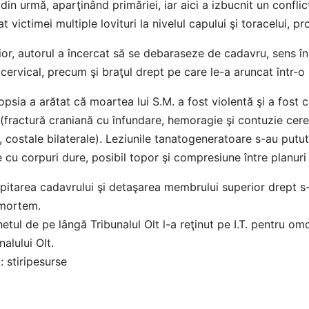
 din urmă, aparţinând primăriei, iar aici a izbucnit un conflict 
at victimei multiple lovituri la nivelul capului şi toracelui, 
ior, autorul a încercat să se debaraseze de cadavru, sens în
 cervical, precum şi braţul drept pe care le-a aruncat într-o
psia a arătat că moartea lui S.M. a fost violentă şi a fost
(fractură craniană cu înfundare, hemoragie şi contuzie cereb
, costale bilaterale). Leziunile tanatogeneratoare s-au putut
e cu corpuri dure, posibil topor şi compresiune între planuri
itarea cadavrului şi detaşarea membrului superior drept s
mortem.
etul de pe lângă Tribunalul Olt l-a reţinut pe I.T. pentru omo
nalului Olt.
: stiripesurse