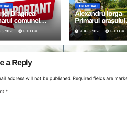
ACTUALE
STIRI ACTUALE
iel Dragnea-
Alexandru Iorga-
marul comunei
Primarul orașului
imanu: Anunț
Găești: Orașele c
 5, 2026
EDITOR
AUG 5, 2026
EDITOR
ortant
nu apar din întâm
e a Reply
ail address will not be published.
Required fields are mar
nt
*