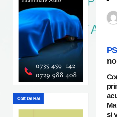
P
no
Con
pri
acu
Colt De Rai
Mai
și 