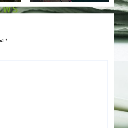
de alții.
ked
*