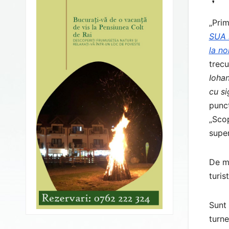
„Prim
SUA s
la no
trecu
Iohan
cu si
punc
„Scop
super
De me
turist
Sunt 
turne