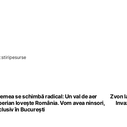
:stiripesurse
emea se schimbă radical: Un val de aer
Zvon l
st
berian lovește România. Vom avea ninsori,
Inva
vigation
clusiv în București