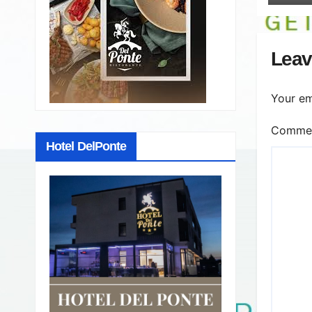
Leav
Your em
Comme
Hotel DelPonte