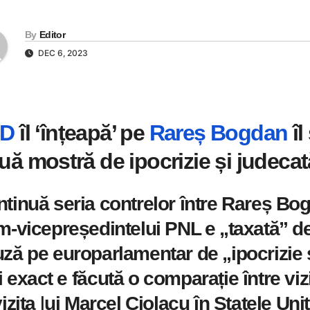
By
Editor
DEC 6, 2023
SD
îl ‘înțeapă’ pe
Rareș Bogdan
îl
uă mostră de ipocrizie și judeca
tinuă seria contrelor între Rareș Bog
m-vicepreședintelui PNL e „taxată” de
ză pe europarlamentar de „ipocrizie 
 exact e făcută o comparație între vizi
vizita lui Marcel Ciolacu în Statele Unit