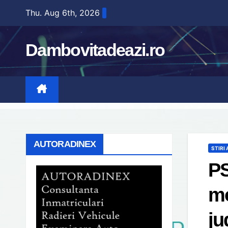
Skip
Thu. Aug 6th, 2026
to
content
Dambovitadeazi.ro
AUTORADINEX
STIRI
PS
mo
ju