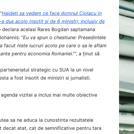
“
Haideti sa vedem ce face domnul Ciolacu in
us acolo insotit si de 6 ministri, inclusiv de
ce declara acelasi Rares Bogdan saptamana
Iohannis: “
Eu va spun o chestiune: Presedintele
 a facut niste lucruri acolo pe care o sa le aflam
ortante pentru economia Romaniei
.””, a ținut să
 parteneriatul strategic cu SUA la un nivel
a a fost insotit de ministri si jurnalisti.
 agenda vizitei a inclus mai multe obiective
tea sa ne aduca la cunostinta rezultatele
lt decat atat, cat de semnificative pentru tara