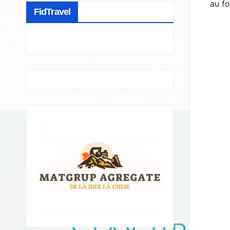
au fo
FidTravel