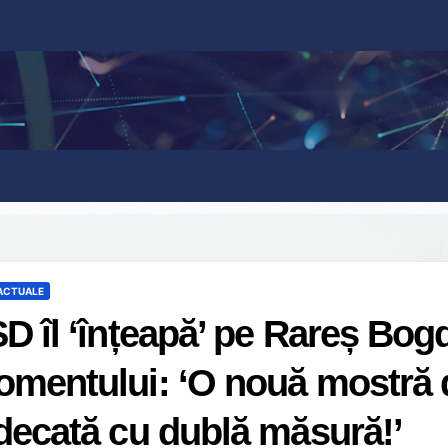
 ACTUALE
D îl ‘înțeapă’ pe Rareș Bog
mentului: ‘O nouă mostră de
decată cu dublă măsură!’