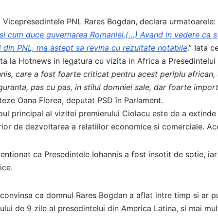
 Vicepresedintele PNL Rares Bogdan, declara urmatoarele: 
i cum duce guvernarea Romaniei.(…) Avand in vedere ca s-a d
i din PNL, ma astept sa revina cu rezultate notabile
.” Iata 
ta la Hotnews in legatura cu vizita in Africa a Presedintelui 
nis, care a fost foarte criticat pentru acest periplu african,
guranta, pas cu pas, in stilul domniei sale, dar foarte imp
teze Oana Florea, deputat PSD în Parlament.
ul principal al vizitei premierului Ciolacu este de a extinde
ior de dezvoltarea a relatiilor economice si comerciale. Acest
ntionat ca Presedintele Iohannis a fost insotit de sotie, iar
ice.
convinsa ca domnul Rares Bogdan a aflat intre timp si ar pu
ului de 9 zile al presedintelui din America Latina, si mai mu