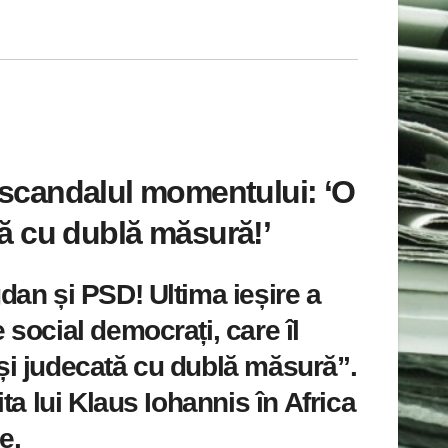
 scandalul momentului: ‘O
tă cu dublă măsură!’
dan și PSD! Ultima ieșire a
 social democrați, care îl
și judecată cu dublă măsură”.
ta lui Klaus Iohannis în Africa
e.