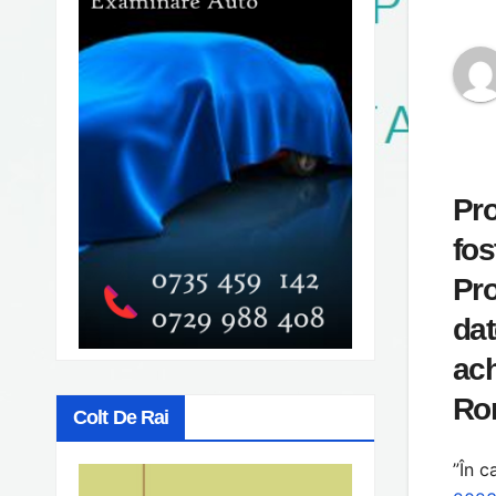
Pro
fos
Pro
dat
ach
Rom
Colt De Rai
”În c