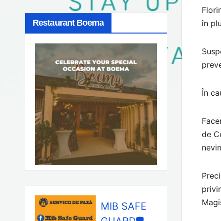
Flori
Restaurant Boema
în pl
Suspe
preve
În ca
Facem
de Co
nevin
Preci
privi
Magis
MIB SAFE
GUARD🛡️