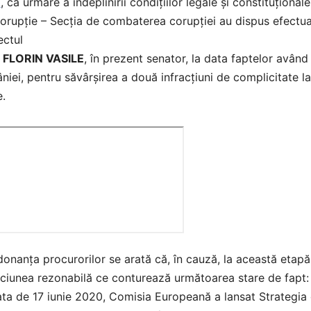
3
, ca urmare a îndeplinirii condițiilor legale și constituțional
orupție – Secția de combaterea corupției au dispus efectuar
ectul
 FLORIN VASILE
, în prezent senator, la data faptelor având
iei, pentru săvârșirea a două infracțiuni de complicitate l
.
donanța procurorilor se arată că, în cauză, la această etapă
ciunea rezonabilă ce conturează următoarea stare de fapt:
ta de 17 iunie 2020, Comisia Europeană a lansat Strategia 