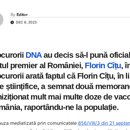
By
Editor
DEC 6, 2023
curorii
DNA
au decis să-l pună oficia
tul premier al României,
Florin Cîțu
, 
curorii arată faptul că Florin Cîțu, în
e științifice, a semnat două memora
iziționat mult mai multe doze de vacc
ânia, raportându-ne la populație.
auza mediatizată prin comunicatele
856/VIII/3 din 21 septe