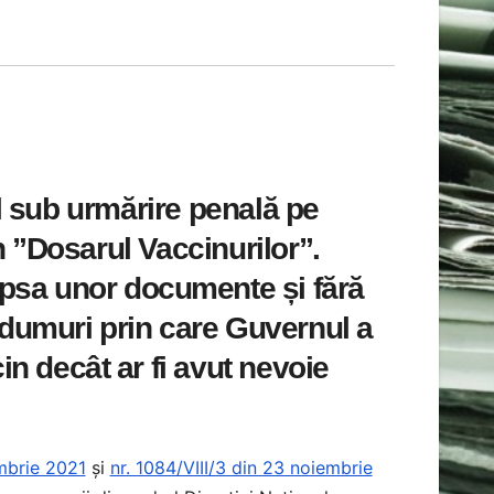
l sub urmărire penală pe
în ”Dosarul Vaccinurilor”.
 lipsa unor documente și fără
ndumuri prin care Guvernul a
in decât ar fi avut nevoie
mbrie 2021
și
nr. 1084/VIII/3 din 23 noiembrie