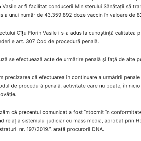
n Vasile ar fi facilitat conducerii Ministerului Sănătății să t
us a unui număr de 43.359.892 doze vaccin în valoare de 8
ctului Cîțu Florin Vasile i s-a adus la cunoștință calitatea 
derile art. 307 Cod de procedură penală.
uză se efectuează acte de urmărire penală și față de alte p
 precizarea că efectuarea în continuare a urmăririi penale
dul de procedură penală, activitate care nu poate, în nicio 
ovăție.
zăm că prezentul comunicat a fost întocmit în conformitate c
nd relația sistemului judiciar cu mass media, aprobat prin Ho
traturii nr. 197/2019.”, arată procurorii DNA.