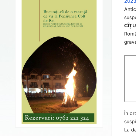
202
Antic
susp
CÎȚU
Român
grave
În or
suspi
La da