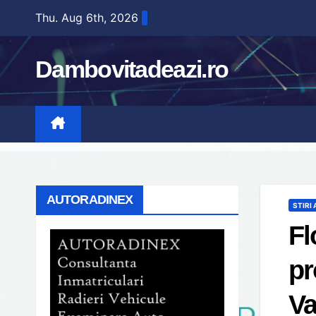
Skip
Thu. Aug 6th, 2026
to
content
Dambovitadeazi.ro
AUTORADINEX
STIRI
Fl
pr
Va