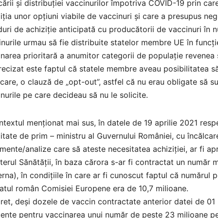
cării și distribuției vaccinurilor împotriva COVID-19 prin c
iția unor opțiuni viabile de vaccinuri și care a presupus n
uri de achiziție anticipată cu producătorii de vaccinuri în
nurile urmau să fie distribuite statelor membre UE în funcție
narea prioritară a anumitor categorii de populație revenea
ecizat este faptul că statele membre aveau posibilitatea să 
icare, o clauză de „opt-out”, astfel că nu erau obligate să s
nurile pe care decideau să nu le solicite.
ntextul menționat mai sus, în datele de 19 aprilie 2021 respe
litate de prim – ministru al Guvernului României, cu încălcarea
ente/analize care să ateste necesitatea achiziției, ar fi
terul Sănătății, în baza cărora s-ar fi contractat un număr 
na), în condițiile în care ar fi cunoscut faptul că numărul 
atul român Comisiei Europene era de 10,7 milioane.
et, deși dozele de vaccin contractate anterior datei de 01 
iente pentru vaccinarea unui număr de peste 23 milioane pe