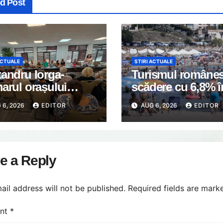
ed Post
ACTUALE
STIRI ACTUALE
andru Iorga-
Turismul românes
arul orașului
scădere cu 6,8% î
ti: Astăzi a avut
primul semestru 
 6, 2026
EDITOR
AUG 6, 2026
EDITOR
întâlnirea de lucru
2026
eprezentanții
iațiilor de
rietari din Găești.
e a Reply
ail address will not be published.
Required fields are mar
nt
*