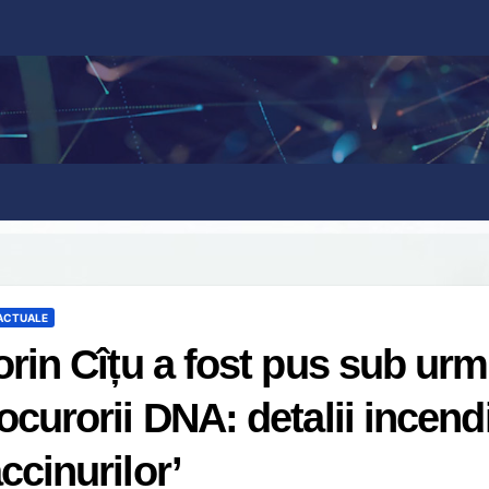
 ACTUALE
orin Cîțu a fost pus sub urm
ocurorii DNA: detalii incend
ccinurilor’