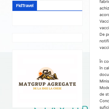
fabri
FidTravel
achiz
acord
Vacci
vacci
De pr
notif
vacci
În co
în ca
docum
Minis
Moder
de st
Concr
sufic