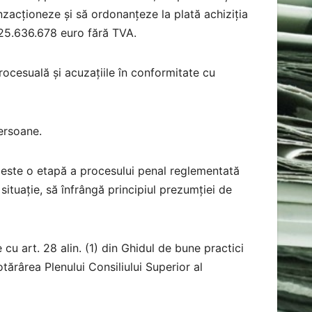
ranzacționeze și să ordonanțeze la plată achiziția
25.636.678 euro fără TVA.
procesuală și acuzațiile în conformitate cu
ersoane.
 este o etapă a procesului penal reglementată
situație, să înfrângă principiul prezumției de
u art. 28 alin. (1) din Ghidul de bune practici
tărârea Plenului Consiliului Superior al