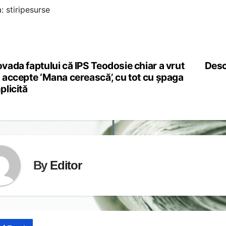
: stiripesurse
vada faptului că IPS Teodosie chiar a vrut
Desc
st
 accepte ‘Mana cerească’, cu tot cu șpaga
vigation
plicită
By
Editor