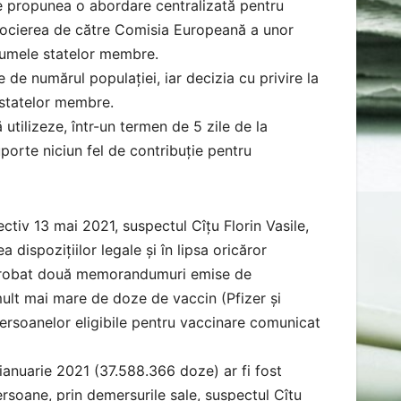
are propunea o abordare centralizată pentru
egocierea de către Comisia Europeană a unor
 numele statelor membre.
 de numărul populației, iar decizia cu privire la
 statelor membre.
utilizeze, într-un termen de 5 zile de la
uporte niciun fel de contribuție pentru
ctiv 13 mai 2021, suspectul Cîțu Florin Vasile,
 dispozițiilor legale și în lipsa oricăror
 aprobat două memorandumuri emise de
mult mai mare de doze de vaccin (Pfizer și
persoanelor eligibile pentru vaccinare comunicat
ianuarie 2021 (37.588.366 doze) ar fi fost
rsoane, prin demersurile sale, suspectul Cîțu