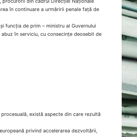
e, procurorii din cadrul Direcției Naționale
ea în continuare a urmăririi penale față de
 și funcția de prim – ministru al Guvernului
a abuz în serviciu, cu consecințe deosebit de
 procesuală, există aspecte din care rezultă
europeană privind accelerarea dezvoltării,