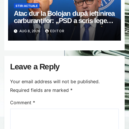
STIRI ACTUALE
Atac dur la Bolojan după ieftinirea
carburanților: „PSD a scris legea.
Dumneavoastră ați scris discursul
AUG 8, 2026
EDITOR
de după”
Leave a Reply
Your email address will not be published.
Required fields are marked
*
Comment
*