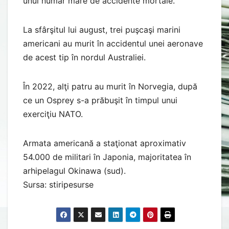
unui număr mare de accidente mortale.
La sfârşitul lui august, trei puşcaşi marini
americani au murit în accidentul unei aeronave
de acest tip în nordul Australiei.
În 2022, alţi patru au murit în Norvegia, după
ce un Osprey s-a prăbuşit în timpul unui
exerciţiu NATO.
Armata americană a staţionat aproximativ
54.000 de militari în Japonia, majoritatea în
arhipelagul Okinawa (sud).
Sursa: stiripesurse