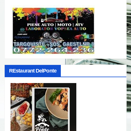
REstaurant DelPonte