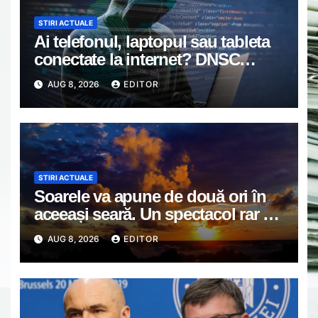
STIRI ACTUALE
Ai telefonul, laptopul sau tableta
conectate la internet? DNSC
avertizează asupra unui risc pe
AUG 8, 2026
EDITOR
care mulți utilizatori îl ignoră
STIRI ACTUALE
Soarele va apune de două ori în
aceeași seară. Un spectacol rar va
întrerupe liniștea unui sat din
AUG 8, 2026
EDITOR
Europa