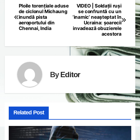
Ploile torențiale aduse
VIDEO | Soldații ruși
Post
de ciclonul Michaung
se confruntă cu un
inundă pista
‘inamic’ neașteptat în
navigation
aeroportului din
Ucraina: șoarecii
Chennai, India
invadează obuzierele
acestora
By
Editor
Related Post