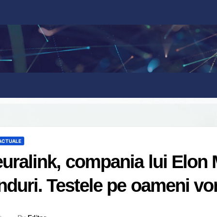
 ACTUALE
uralink, compania lui Elon 
nduri. Testele pe oameni vo