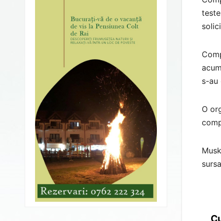
teste
solic
Compa
acum 
s-au 
O org
compa
Musk 
sursa
Cu