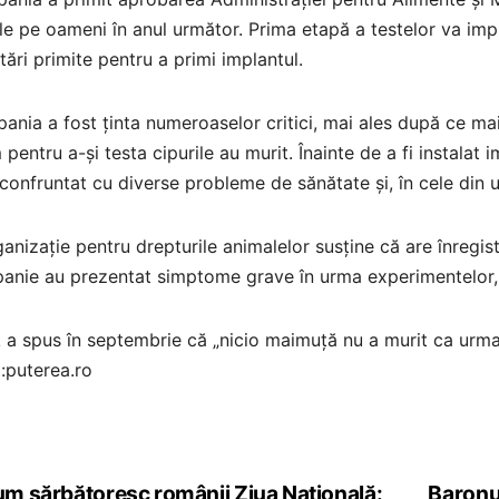
le pe oameni în anul următor. Prima etapă a testelor va impli
itări primite pentru a primi implantul.
nia a fost ținta numeroaselor critici, mai ales după ce mai
pentru a-și testa cipurile au murit. Înainte de a fi instalat 
confruntat cu diverse probleme de sănătate și, în cele din u
anizație pentru drepturile animalelor susține că are înregi
nie au prezentat simptome grave în urma experimentelor, inc
a spus în septembrie că „nicio maimuță nu a murit ca urmare
:puterea.ro
m sărbătoresc românii Ziua Națională:
Baronul