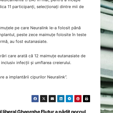
ca 11 participanți, selecționați dintre mii de
muțele pe care Neuralink le-a folosit până
implantul, peste zece maimuțe folosite în teste
rmă, au fost eutanasiate.
strări care arată că 12 maimuțe eutanasiate de
lusiv infecții și umflarea creierului.
 a implantării cipurilor Neuralink”.
 liberal Gheorghe Flutur a pârlit porcul