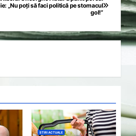
ie: „Nu poți să faci politică pe stomacul
gol!”
STIRI ACTUALE