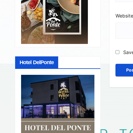
Websit
Save
Hotel DelPonte