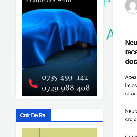
Neu
rec
doc
Aceas
inves
strân
Neura
Colt De Rai
creie
Compa