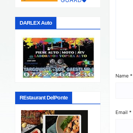
DARLEX Auto
Name
*
REstaurant DelPonte
Email
*