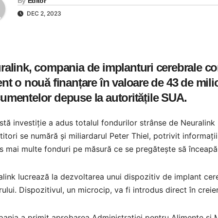
By
Editor
DEC 2, 2023
ralink, compania de implanturi cerebrale c
ent o nouă finanțare în valoare de 43 de mil
umentelor depuse la autoritățile SUA.
tă investiție a adus totalul fondurilor strânse de Neuralink 
titori se numără și miliardarul Peter Thiel, potrivit inform
s mai multe fonduri pe măsură ce se pregătește să înceapă
link lucrează la dezvoltarea unui dispozitiv de implant cere
rului. Dispozitivul, un microcip, va fi introdus direct în creier
nia a primit aprobarea Administrației pentru Alimente și 