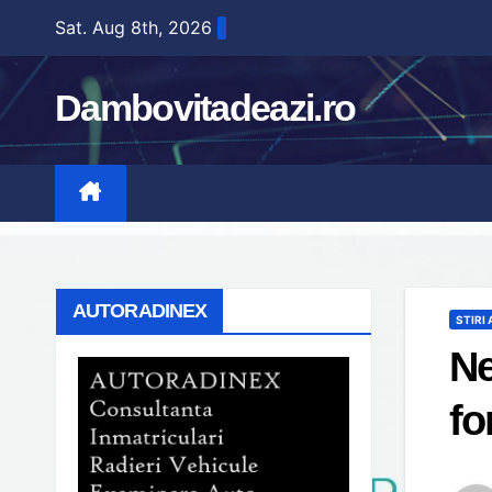
Skip
Sat. Aug 8th, 2026
to
content
Dambovitadeazi.ro
AUTORADINEX
STIRI
Ne
fo