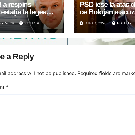
 a respins
PSD iese la atac 
estaţia la legea
ce Bolojan a acuz
iată de senatorul
modificări cu țint
 7, 2026
EDITOR
AUG 7, 2026
EDITOR
ir de la PSD, care
politică la Legea 
ite reluarea
O minciună gros
trucţiei
prin care încearcă
ocentralelor din
acopere culpa PN
e a Reply
le protejate
USR
ail address will not be published.
Required fields are mar
nt
*