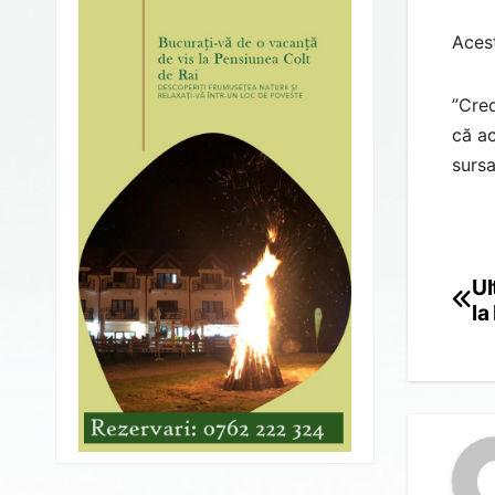
Acest
”Cred
că ac
sursa
Ul
Po
la
na