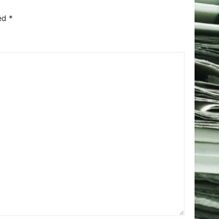
ked
*