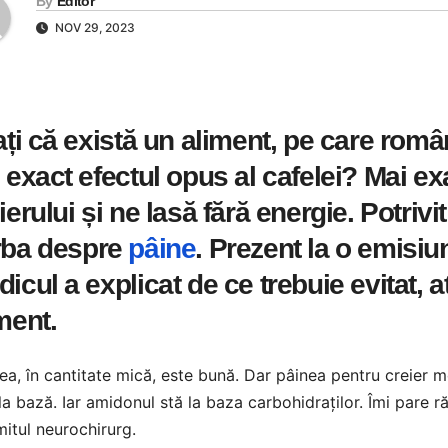
By
Editor
NOV 29, 2023
ați că există un aliment, pe care român
 exact efectul opus al cafelei? Mai ex
ierului și ne lasă fără energie. Potrivit
rba despre
pâine
. Prezent la o emisi
icul a explicat de ce trebuie evitat, a
ment.
ea, în cantitate mică, este bună. Dar pâinea pentru creier m
la bază. Iar amidonul stă la baza carbohidraților. Îmi pare ră
itul neurochirurg.