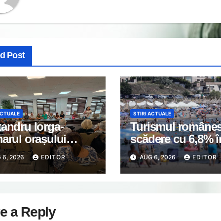
ed Post
ACTUALE
STIRI ACTUALE
andru Iorga-
Turismul românes
arul orașului
scădere cu 6,8% î
ti: Astăzi a avut
primul semestru 
 6, 2026
EDITOR
AUG 6, 2026
EDITOR
întâlnirea de lucru
2026
eprezentanții
iațiilor de
rietari din Găești.
e a Reply