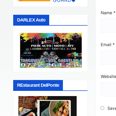
Name
*
DARLEX Auto
Email
*
Websit
REstaurant DelPonte
Save