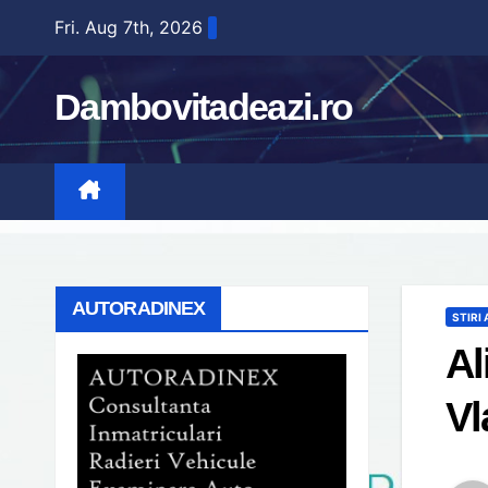
Skip
Fri. Aug 7th, 2026
to
content
Dambovitadeazi.ro
AUTORADINEX
STIRI
Al
Vl