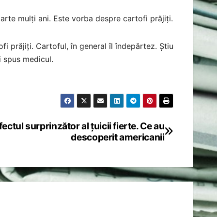
rte mulți ani. Este vorba despre cartofi prăjiți.
prăjiți. Cartoful, în general îl îndepărtez. Știu
i spus medicul.
fectul surprinzător al țuicii fierte. Ce au
descoperit americanii