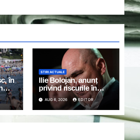
STIRI ACTUALE
c, în
Ilie Bolojan, anunț
n
privind riscurile în
din
domeniul energiei
AUG 6, 2026
EDITOR
electrice. Ce a decis
Guvernul