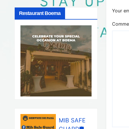
Your em
Restaurant Boema
Comme
MIB SAFE
GUARD🛡️