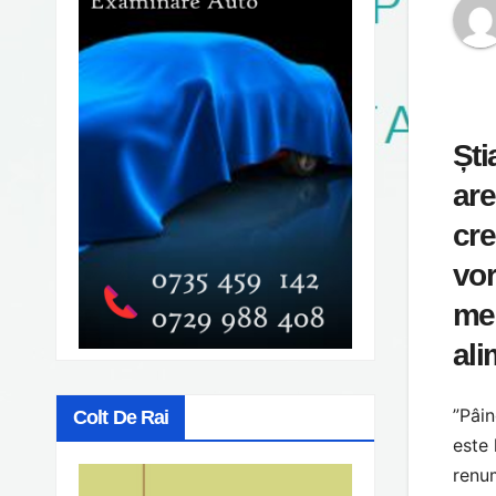
Ști
are
cre
vo
med
ali
”Pâin
Colt De Rai
este 
renum