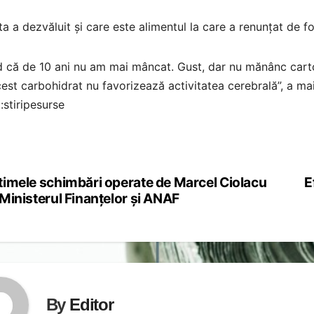
a a dezvăluit și care este alimentul la care a renunțat de foa
 că de 10 ani nu am mai mâncat. Gust, dar nu mănânc cartofi 
est carbohidrat nu favorizează activitatea cerebrală”, a ma
:stiripesurse
timele schimbări operate de Marcel Ciolacu
E
st
 Ministerul Finanțelor și ANAF
vigation
By
Editor