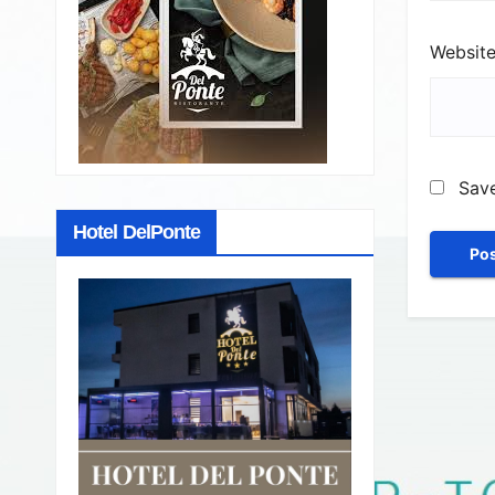
Websit
Save
Hotel DelPonte