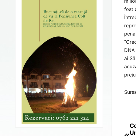
milio
fost 
Între
repro
penal
”Cred
DNA a
ai Să
acuză
preju
Sursa
Co
Po
Un