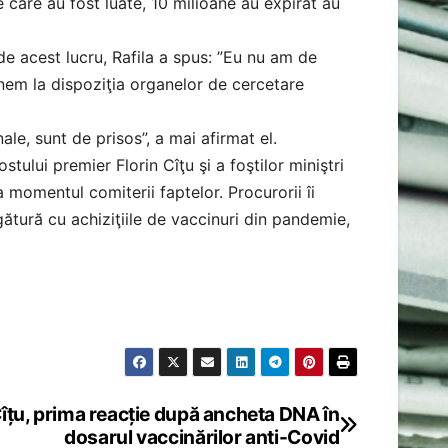
e care au fost luate, 10 milioane au expirat au
e acest lucru, Rafila a spus: ”Eu nu am de
nem la dispoziţia organelor de cercetare
ale, sunt de prisos”, a mai afirmat el.
ostului premier Florin Cîţu şi a foştilor miniştri
a momentul comiterii faptelor. Procurorii îi
ătură cu achiziţiile de vaccinuri din pandemie,
îțu, prima reacție după ancheta DNA în
dosarul vaccinărilor anti-Covid