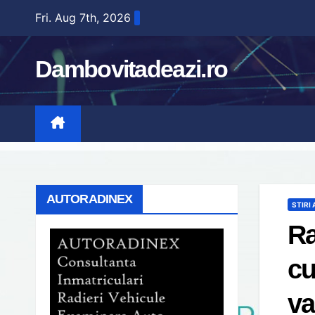
Skip
Fri. Aug 7th, 2026
to
content
Dambovitadeazi.ro
AUTORADINEX
STIRI
Ra
cu
va