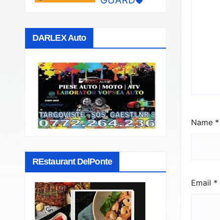
DARLEX Auto
Name
*
REstaurant DelPonte
Email
*