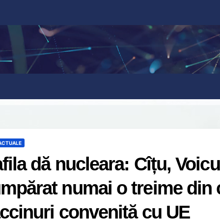
 ACTUALE
fila dă nucleara: Cîțu, Voic
mpărat numai o treime din c
ccinuri convenită cu UE