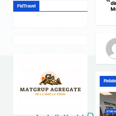
na
di
FidTravel
Mu
Relat
STIRI 