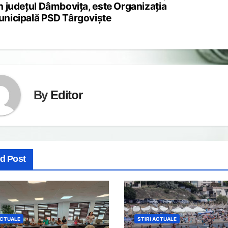
vigation
n județul Dâmbovița, este Organizația
nicipală PSD Târgoviște
By
Editor
ed Post
ACTUALE
STIRI ACTUALE