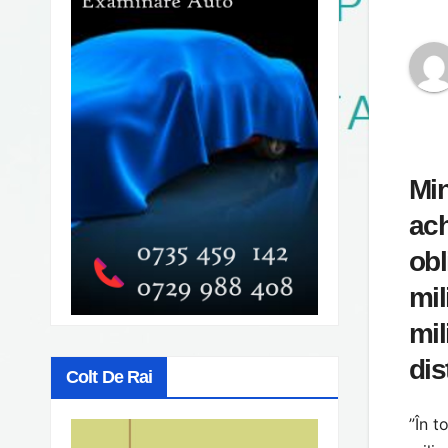
Min
ach
obl
mil
mil
dis
Colt De Rai
”În t