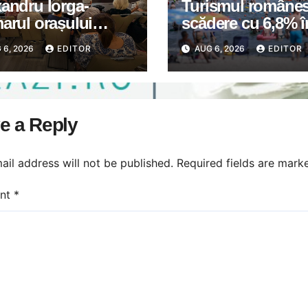
andru Iorga-
Turismul românes
arul orașului
scădere cu 6,8% î
ti: Astăzi a avut
primul semestru 
 6, 2026
EDITOR
AUG 6, 2026
EDITOR
întâlnirea de lucru
2026
eprezentanții
iațiilor de
rietari din Găești.
e a Reply
ail address will not be published.
Required fields are mar
nt
*