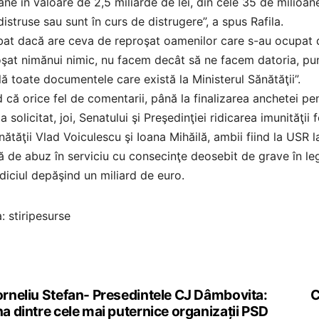
ane în valoare de 2,5 miliarde de lei, din cele 35 de milioan
distruse sau sunt în curs de distrugere”, a spus Rafila.
bat dacă are ceva de reproşat oamenilor care s-au ocupat d
şat nimănui nimic, nu facem decât să ne facem datoria, pu
ă toate documentele care există la Ministerul Sănătăţii”.
 că orice fel de comentarii, până la finalizarea anchetei pen
 solicitat, joi, Senatului şi Preşedinţiei ridicarea imunităţii f
nătăţii Vlad Voiculescu şi Ioana Mihăilă, ambii fiind la USR l
 de abuz în serviciu cu consecinţe deosebit de grave în leg
diciul depăşind un miliard de euro.
: stiripesurse
rneliu Stefan- Presedintele CJ Dâmbovita:
C
st
a dintre cele mai puternice organizații PSD