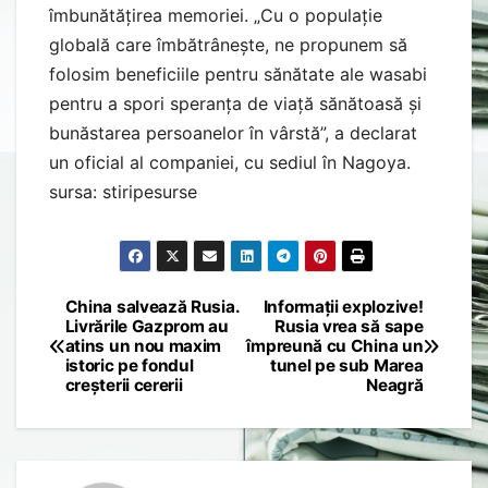
îmbunătățirea memoriei. „Cu o populație
globală care îmbătrânește, ne propunem să
folosim beneficiile pentru sănătate ale wasabi
pentru a spori speranța de viață sănătoasă și
bunăstarea persoanelor în vârstă”, a declarat
un oficial al companiei, cu sediul în Nagoya.
sursa: stiripesurse
China salvează Rusia.
Informații explozive!
Post
Livrările Gazprom au
Rusia vrea să sape
atins un nou maxim
împreună cu China un
navigation
istoric pe fondul
tunel pe sub Marea
creșterii cererii
Neagră