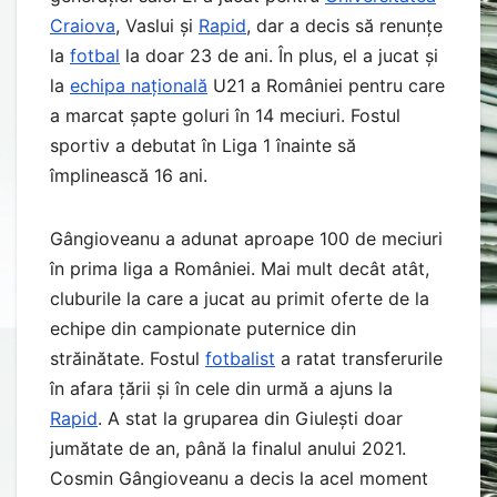
Craiova
, Vaslui și
Rapid
, dar a decis să renunțe
la
fotbal
la doar 23 de ani. În plus, el a jucat și
la
echipa națională
U21 a României pentru care
a marcat șapte goluri în 14 meciuri. Fostul
sportiv a debutat în Liga 1 înainte să
împlinească 16 ani.
Gângioveanu a adunat aproape 100 de meciuri
în prima liga a României. Mai mult decât atât,
cluburile la care a jucat au primit oferte de la
echipe din campionate puternice din
străinătate. Fostul
fotbalist
a ratat transferurile
în afara țării și în cele din urmă a ajuns la
Rapid
. A stat la gruparea din Giulești doar
jumătate de an, până la finalul anului 2021.
Cosmin Gângioveanu a decis la acel moment