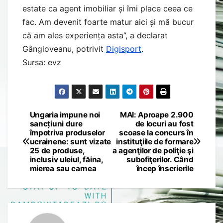
estate ca agent imobiliar și îmi place ceea ce
fac. Am devenit foarte matur aici și mă bucur
că am ales experiența asta”, a declarat
Gângioveanu, potrivit
Digisport
.
Sursa: evz
Ungaria impune noi
MAI: Aproape 2.900
Post
sancțiuni dure
de locuri au fost
împotriva produselor
scoase la concurs în
navigation
ucrainene: sunt vizate
instituţiile de formare
25 de produse,
a agenţilor de poliţie şi
inclusiv uleiul, făina,
subofiţerilor. Când
mierea sau carnea
încep înscrierile