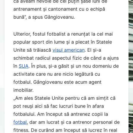
că aveam nevoie de cel puțin șase luni de
antrenament și cantonament cu o echipă
bună”, a spus Gângioveanu.
Ulterior, fostul fotbalist a renunțat la cel mai
popular sport din lume și a plecat în Statele
Unite să trăiască
visul american
. El și-a
schimbat radicul aspectul fizic de când a ajuns
în
SUA
. În plus, și-a găsit și un nou domeniu de
activitate care nu are nicio legătură cu
fotbalul. Gângioveanu este acum agent
imobiliar.
„Am ales Statele Unite pentru că am simțit că
pot reuși aici să fac lucruri bune în afara
fotbalului. Am început să antrenez copii la
fotbal
, dar am lucrat și ca antrenor personal de
fitness. De curând am început să lucrez în real