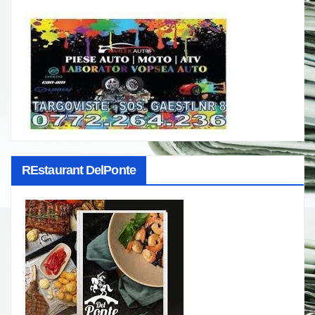
REstaurant DelPonte