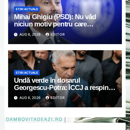
STIRI ACTUALE
Mihai Ghigiu (PSD): Nu văd
niciun motiv pentru care
preşedintele ar trebui să fie
AUG 6, 2026
EDITOR
suspendat
STIRI ACTUALE
Undă verde în dosarul
Georgescu-Potra: ÎCCJ a respins
contestații, poate începe judecata
AUG 6, 2026
EDITOR
pe fond privind tentativa de
lovitură de stat