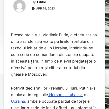
By
Editor
APR 19, 2023
Președintele rus, Vladimir Putin, a efectuat una
dintre rarele sale vizite pe liniile frontului din
războiul inițiat de el în Ucraina, întâlnindu-se
cu o serie de comandanți din zonele ocupate
în această țară, în timp ce Kievul pregătește o
ofensivă pentru a-și elibera teritoriul din
ghearele Moscovei.
Potrivit declarațiilor Kremlinului, luni, Putin s-a
deplasat în regiunile
Herson și Luhansk
din
Ucraina
, ambele ocupate parțial de forțele
ruse, iar o serie de înalți ofițeri l-au informat în