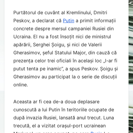
Purtătorul de cuvânt al Kremlinului, Dmitri
Peskov, a declarat că
Putin
a primit informații
concrete despre mersul campaniei Rusiei din
Ucraina. El nu a fost însoțit nici de ministrul
apărării, Serghei Șoigu, și nici de Valerii
Gherasimov, șeful Statului Major, din cauză că
prezența celor trei oficiali în același loc „l-ar fi
putut tenta pe inamic”, a spus Peskov. Șoigu și
Gherasimov au participat la o serie de discuții
online.
Aceasta ar fi cea de-a doua deplasare
cunoscută a lui Putin în teritoriile ocupate de
după invazia Rusiei, lansată anul trecut. Luna
trecută, el a vizitat orașul-port ucrainean