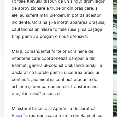
Forțele Kievului dispun de un singur drum sigur
de aprovizionare a trupelor din oraș care, și
ele, au suferit mari pierderi. În pofida acestor
incidente, Ucraina și-a întețit apărarea orașului,
căutând să anihileze forțele ruse și să câștige
timp pentru a pregăti o nouă ofensivă.
Marți, comandantul forțelor ucrainene de
infanterie care coordonează campania din
Bahmut, generalul-colonel Oleksandr Sirskii, a
declarat că luptele pentru cucerirea orașului
continuă. „Inamicul își continuă atacurile de
artilerie și bombardamentele, transformând
orașul în ruină”, a spus el.
Ministerul britanic al Apărării a declarat că
Rusia
își reorganizează forțele din Bahmut, cu