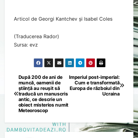
Articol de Georgi Kantchev și Isabel Coles
(Traducerea Rador)
Sursa: evz
După 200 de ani de
Imperiul post-imperial:
Post
muncă, oamenii de
Cum e transformată
știință au reușit să
Europa de războiul din
navigation
traducă un manuscris
Ucraina
antic, ce descrie un
obiect misterios numit
Meteoroscop