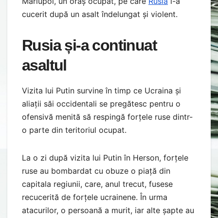
Mariupol, un oraș ocupat, pe care
Rusia
l-a
cucerit după un asalt îndelungat și violent.
Rusia și-a continuat
asaltul
Vizita lui Putin survine în timp ce Ucraina și
aliații săi occidentali se pregătesc pentru o
ofensivă menită să respingă forțele ruse dintr-
o parte din teritoriul ocupat.
La o zi după vizita lui Putin în Herson, forțele
ruse au bombardat cu obuze o piață din
capitala regiunii, care, anul trecut, fusese
recucerită de forțele ucrainene. În urma
atacurilor, o persoană a murit, iar alte șapte au