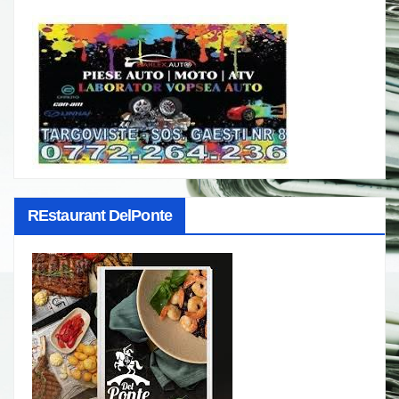
REstaurant DelPonte