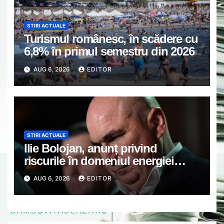
STIRI ACTUALE
Turismul românesc, în scădere cu
6,8% în primul semestru din 2026
AUG 6, 2026
EDITOR
STIRI ACTUALE
Ilie Bolojan, anunț privind
riscurile în domeniul energiei
electrice. Ce a decis Guvernul
AUG 6, 2026
EDITOR