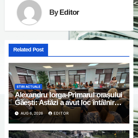
By
Editor
Related Post
STIRI ACTUALE
Alexandru Iorga-Primarul orașului
Găești: Astăzi a avut loc întâlnirea
de lucru cu reprezentanții
AUG 6, 2026
EDITOR
asociațiilor de proprietari din
Găești.