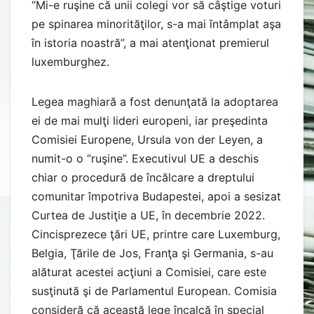
“Mi-e ruşine că unii colegi vor să câştige voturi
pe spinarea minorităţilor, s-a mai întâmplat aşa
în istoria noastră”, a mai atenţionat premierul
luxemburghez.
Legea maghiară a fost denunţată la adoptarea
ei de mai mulţi lideri europeni, iar preşedinta
Comisiei Europene, Ursula von der Leyen, a
numit-o o “ruşine”. Executivul UE a deschis
chiar o procedură de încălcare a dreptului
comunitar împotriva Budapestei, apoi a sesizat
Curtea de Justiţie a UE, în decembrie 2022.
Cincisprezece ţări UE, printre care Luxemburg,
Belgia, Ţările de Jos, Franţa şi Germania, s-au
alăturat acestei acţiuni a Comisiei, care este
susţinută şi de Parlamentul European. Comisia
consideră că această lege încalcă în special