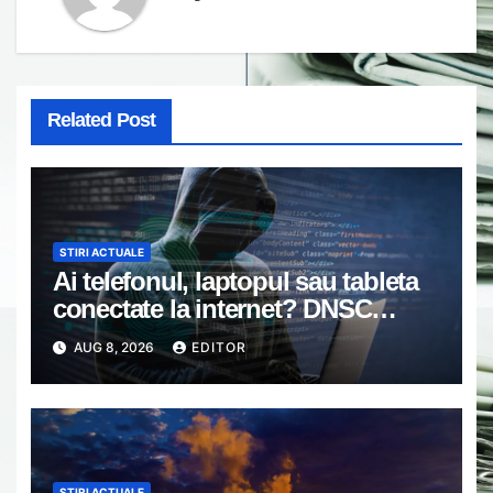
Related Post
STIRI ACTUALE
Ai telefonul, laptopul sau tableta
conectate la internet? DNSC
avertizează asupra unui risc pe
AUG 8, 2026
EDITOR
care mulți utilizatori îl ignoră
STIRI ACTUALE