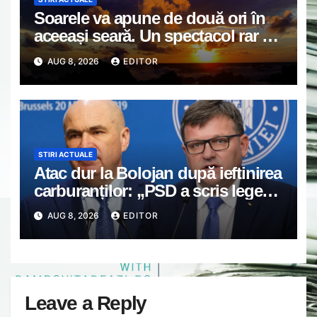
Soarele va apune de două ori în
aceeași seară. Un spectacol rar va
întrerupe liniștea unui sat din
AUG 8, 2026
EDITOR
Europa
STIRI ACTUALE
Atac dur la Bolojan după ieftinirea
carburanților: „PSD a scris legea.
Dumneavoastră ați scris discursul
AUG 8, 2026
EDITOR
de după”
Leave a Reply