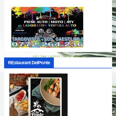
REstaurant DelPonte