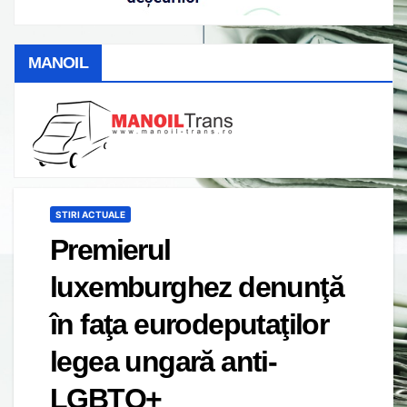
MANOIL
STIRI ACTUALE
Premierul
luxemburghez denunţă
în faţa eurodeputaţilor
legea ungară anti-
LGBTQ+