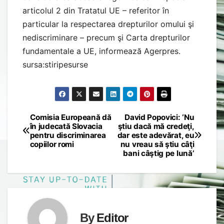
articolul 2 din Tratatul UE – referitor în
particular la respectarea drepturilor omului şi
nediscriminare – precum şi Carta drepturilor
fundamentale a UE, informează Agerpres.
sursa:stiripesurse
Comisia Europeană dă
David Popovici: ‘Nu
Post
în judecată Slovacia
ştiu dacă mă credeţi,
pentru discriminarea
dar este adevărat, eu
navigation
copiilor romi
nu vreau să ştiu câţi
bani câştig pe lună’
By
Editor