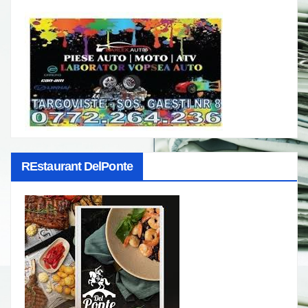
REstaurant DelPonte