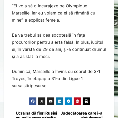
“El voia să o încurajeze pe Olympique
Marseille, iar eu voiam ca el să rămână cu
mine”, a explicat femeia.
Ea va trebui să dea socoteală în faţa
procurorilor pentru alerta falsă. În plus, iubitul
ei, în vârstă de 29 de ani, şi-a continuat drumul
şi a asistat la meci.
Duminică, Marseille a învins cu scorul de 3-1
Troyes, în etapap a 31-a din Ligue 1.
sursa:stiripesurse
Ucraina dă fiori Rusiei
Judecătoarea care i-a
Post
cu noile arme primite
dat drumul