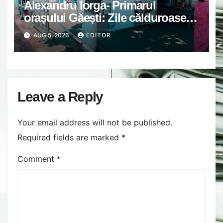
Alexandru Iorga- Primarul
orașului Găești: Zile călduroase.
Grijă unii de alții.
AUG 5, 2026
EDITOR
Leave a Reply
Your email address will not be published.
Required fields are marked
*
Comment
*