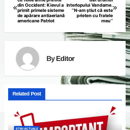
din Occident: Kievul a
interlopului Vandame.
navigation
primit primele sisteme
‘’N-am știut că este
de apărare antiaeriană
prieten cu fratele
americane Patriot
meu’’
By
Editor
Related Post
STIRI ACTUALE